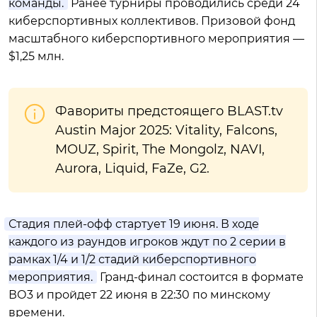
команды.
Ранее турниры проводились среди 24
киберспортивных коллективов. Призовой фонд
масштабного киберспортивного мероприятия —
$1,25 млн.
Фавориты предстоящего BLAST.tv
Austin Major 2025: Vitality, Falcons,
MOUZ, Spirit, The Mongolz, NAVI,
Aurora, Liquid, FaZe, G2.
Стадия плей-офф стартует 19 июня. В ходе
каждого из раундов игроков ждут по 2 серии в
рамках 1/4 и 1/2 стадий киберспортивного
мероприятия.
Гранд-финал состоится в формате
ВО3 и пройдет 22 июня в 22:30 по минскому
времени.