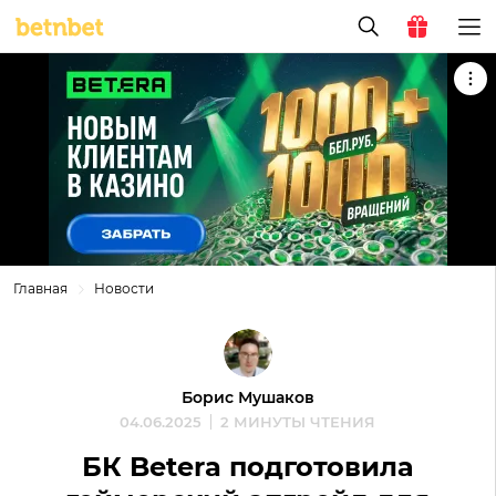
Главная
Новости
Борис Мушаков
04.06.2025
2 МИНУТЫ ЧТЕНИЯ
БК Betera подготовила