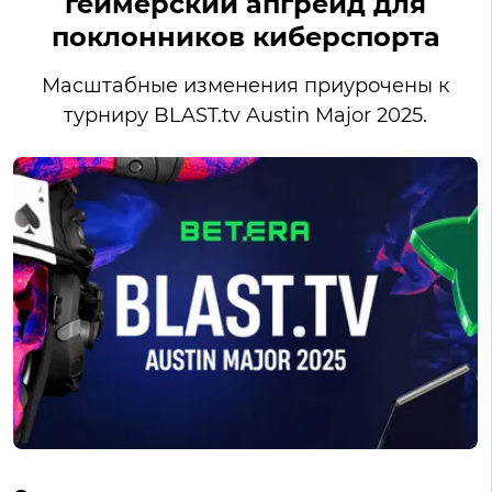
геймерский апгрейд для
поклонников киберспорта
Масштабные изменения приурочены к
турниру BLAST.tv Austin Major 2025.