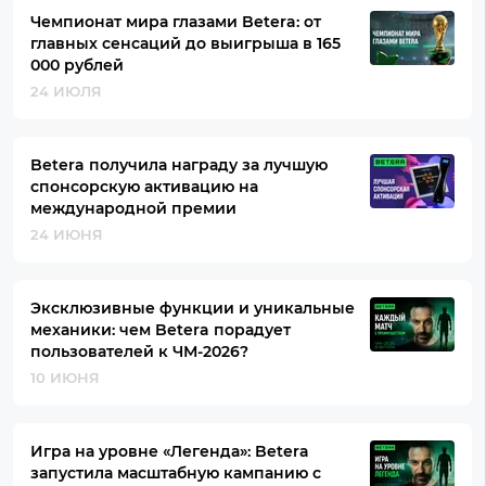
Чемпионат мира глазами Betera: от
главных сенсаций до выигрыша в 165
000 рублей
24 ИЮЛЯ
Betera получила награду за лучшую
спонсорскую активацию на
международной премии
24 ИЮНЯ
Эксклюзивные функции и уникальные
механики: чем Betera порадует
пользователей к ЧМ-2026?
10 ИЮНЯ
Игра на уровне «Легенда»: Betera
запустила масштабную кампанию с