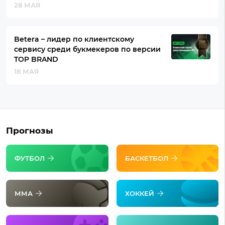
28 МАЯ
Betera – лидер по клиентскому
сервису среди букмекеров по версии
TOP BRAND
18 МАЯ
Прогнозы
ФУТБОЛ
БАСКЕТБОЛ
ММА
ХОККЕЙ