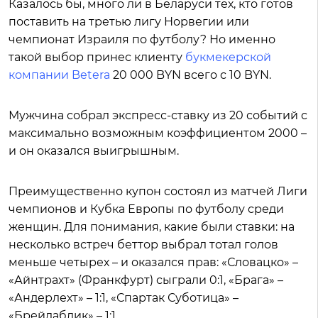
Казалось бы, много ли в Беларуси тех, кто готов
поставить на третью лигу Норвегии или
чемпионат Израиля по футболу? Но именно
такой выбор принес клиенту
букмекерской
компании Betera
20 000 BYN всего с 10 BYN.
Мужчина собрал экспресс-ставку из 20 событий с
максимально возможным коэффициентом 2000 –
и он оказался выигрышным.
Преимущественно купон состоял из матчей Лиги
чемпионов и Кубка Европы по футболу среди
женщин. Для понимания, какие были ставки: на
несколько встреч беттор выбрал тотал голов
меньше четырех – и оказался прав: «Словацко» –
«Айнтрахт» (Франкфурт) сыграли 0:1, «Брага» –
«Андерлехт» – 1:1, «Спартак Суботица» –
«Брейдаблик» – 1:1.