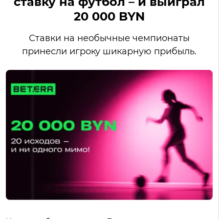
ставку на футбол – и выиграл
20 000 BYN
Ставки на необычные чемпионаты
принесли игроку шикарную прибыль.