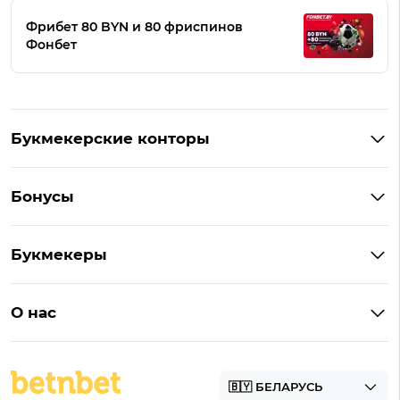
Фрибет 80 BYN и 80 фриспинов
Фонбет
Букмекерские конторы
Букмекеры Беларуси
Бонусы
Букмекеры на Андроид
Кешбэк
Букмекеры с бонусом
Букмекеры
Бонус на депозит
Букмекеры с приложениями
Betera
Промокоды
БК для ставок на киберспорт
О нас
Фонбет
Фрибеты
БК для ставок на футбол
Контакты
Винлайн
Промокоды Фонбет
Марафонбет
Бонусы Бетера