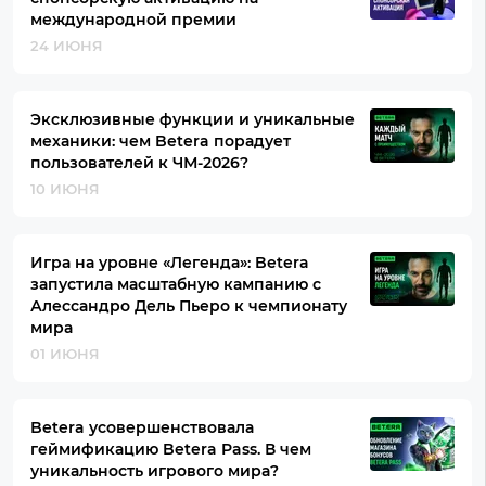
международной премии
24 ИЮНЯ
Эксклюзивные функции и уникальные
механики: чем Betera порадует
пользователей к ЧМ-2026?
10 ИЮНЯ
Игра на уровне «Легенда»: Betera
запустила масштабную кампанию с
Алессандро Дель Пьеро к чемпионату
мира
01 ИЮНЯ
Betera усовершенствовала
геймификацию Betera Pass. В чем
уникальность игрового мира?