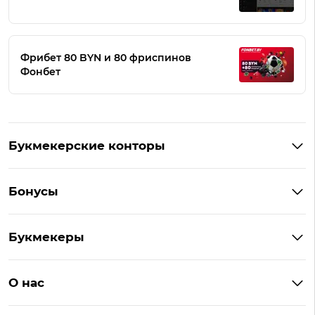
Фрибет 80 BYN и 80 фриспинов
Фонбет
Букмекерские конторы
Букмекеры Беларуси
Бонусы
Букмекеры на Андроид
Кешбэк
Букмекеры с бонусом
Букмекеры
Бонус на депозит
Букмекеры с приложениями
Betera
Промокоды
БК для ставок на киберспорт
О нас
Фонбет
Фрибеты
БК для ставок на футбол
Контакты