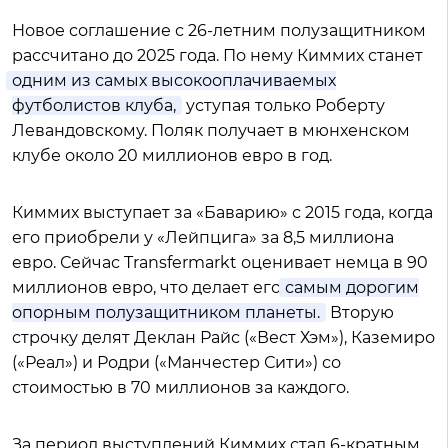
Новое соглашение с 26-летним полузащитником
рассчитано до 2025 года. По нему Киммих станет
одним из самых высокооплачиваемых
футболистов клуба,
уступая только Роберту
Левандовскому. Поляк получает в мюнхенском
клубе около 20 миллионов евро в год.
Киммих выступает за «Баварию» с 2015 года, когда
его приобрели у «Лейпцига» за 8,5 миллиона
евро. Сейчас Transfermarkt оценивает немца в 90
миллионов евро, что делает его
самым дорогим
опорным полузащитником планеты.
Вторую
строчку делят Деклан Райс («Вест Хэм»), Каземиро
(«Реал») и Родри («Манчестер Сити») со
стоимостью в 70 миллионов за каждого.
За период выступлений Киммих стал 6-кратным