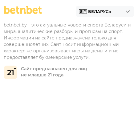
Винлайн
Промокоды Фонбет
Марафонбет
Бонусы Бетера
betnbet.by – это актуальные новости спорта Беларуси и
Бонусы Винлайн
мира, аналитические разборы и прогнозы на спорт.
Информация на сайте предназначена только для
совершеннолетних. Сайт носит информационный
характер: не организовывает игры на деньги и не
предоставляет букмекерские услуги.
Сайт предназначен для лиц
21
не младше 21 года