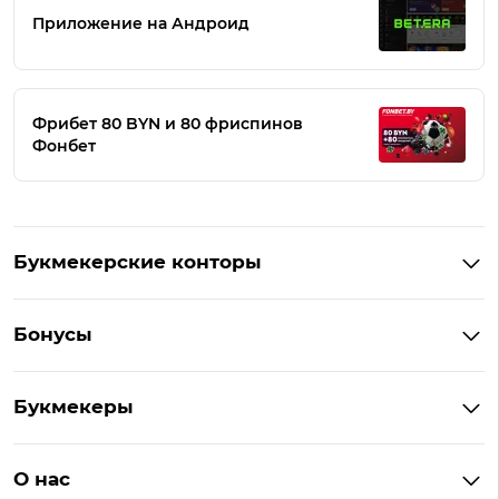
Приложение на Андроид
Фрибет 80 BYN и 80 фриспинов
Фонбет
Букмекерские конторы
Букмекеры Беларуси
Бонусы
Букмекеры на Андроид
Кешбэк
Букмекеры с бонусом
Букмекеры
Бонус на депозит
Букмекеры с приложениями
Betera
Промокоды
БК для ставок на киберспорт
О нас
Фонбет