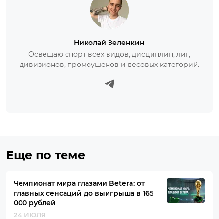
Николай Зеленкин
Освещаю спорт всех видов, дисциплин, лиг,
дивизионов, промоушенов и весовых категорий.
Еще по теме
Чемпионат мира глазами Betera: от
главных сенсаций до выигрыша в 165
000 рублей
24 ИЮЛЯ