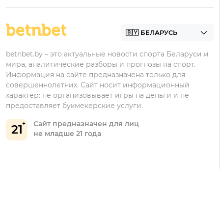
Фрибеты
БК для ставок на футбол
Контакты
Винлайн
Промокоды Фонбет
Марафонбет
Бонусы Бетера
betnbet.by – это актуальные новости спорта Беларуси и
Бонусы Винлайн
мира, аналитические разборы и прогнозы на спорт.
Информация на сайте предназначена только для
совершеннолетних. Сайт носит информационный
характер: не организовывает игры на деньги и не
предоставляет букмекерские услуги.
Сайт предназначен для лиц
21
не младше 21 года