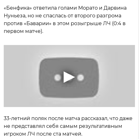
«Бенфика» ответила голами Морато и Дарвина
Нуньеза, но не спаслась от второго разгрома
против «Баварии» в этом розыгрыше ЛЧ (0:4 в
первом матче).
33-летний поляк после матча рассказал, что даже
не представлял себя самым результативным
игроком ЛЧ после ста матчей.