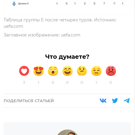
Таблица группы Е после четырех туров. Источник:
uefa.com
Заглавное изображение: uefa.com
Что думаете?
3
1
0
0
0
1
0
ПОДЕЛИТЬСЯ СТАТЬЕЙ