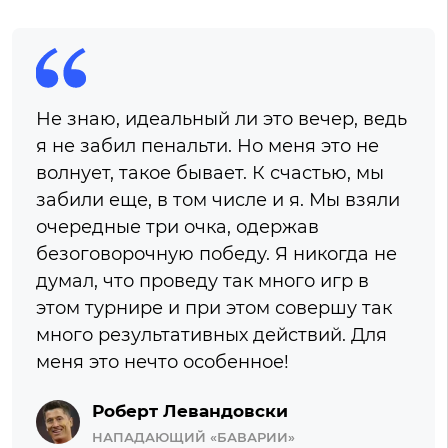
Не знаю, идеальный ли это вечер, ведь
я не забил пенальти. Но меня это не
волнует, такое бывает. К счастью, мы
забили еще, в том числе и я. Мы взяли
очередные три очка, одержав
безоговорочную победу. Я никогда не
думал, что проведу так много игр в
этом турнире и при этом совершу так
много результативных действий. Для
меня это нечто особенное!
Роберт Левандовски
НАПАДАЮЩИЙ «БАВАРИИ»