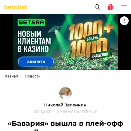
Главная
Новости
Николай Зеленкин
03.11.2021
2 МИНУТЫ ЧТЕНИЯ
«Бавария» вышла в плей-офф