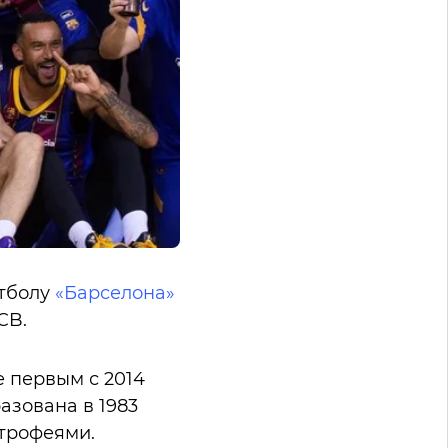
етболу
«Барселона»
CB.
е первым с 2014
азована в 1983
 трофеями.