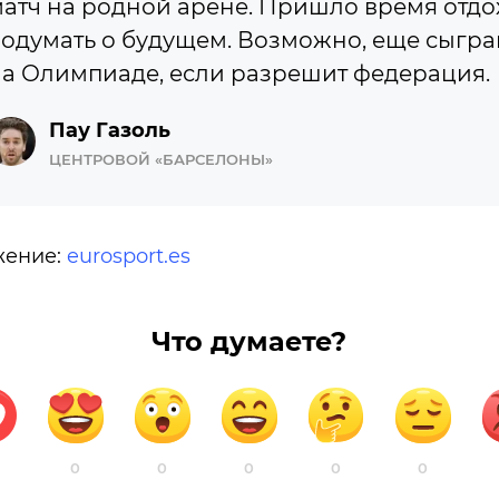
атч на родной арене. Пришло время отдо
одумать о будущем. Возможно, еще сыгра
а Олимпиаде, если разрешит федерация.
Пау Газоль
ЦЕНТРОВОЙ «БАРСЕЛОНЫ»
жение:
eurosport.es
Что думаете?
0
0
0
0
0