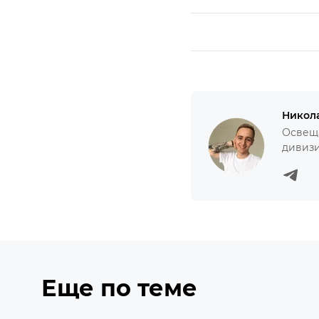
Никол
Освеща
дивизи
Еще по теме