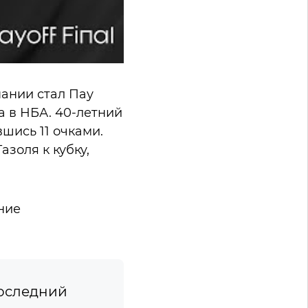
пании стал Пау
а в НБА. 40-летний
шись 11 очками.
золя к кубку,
ние
последний