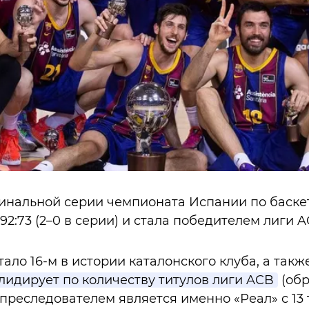
финальной серии чемпионата Испании по баск
92:73 (2–0 в серии) и стала победителем лиги A
ало 16-м в истории каталонского клуба, а такж
лидирует по количеству титулов лиги ACB
(обр
преследователем является именно «Реал» с 13