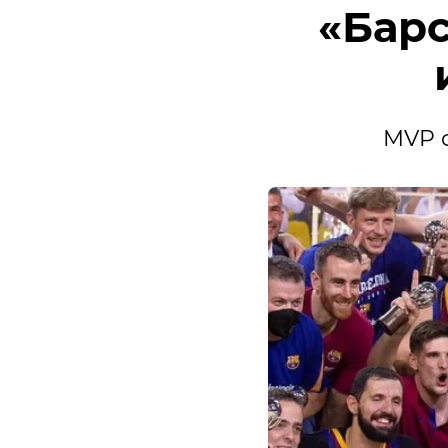
«Бар
MVP 