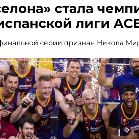
селона» стала чемп
испанской лиги AC
финальной серии признан Никола Мир