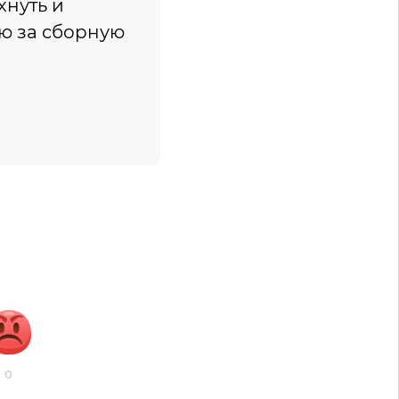
хнуть и
ю за сборную
0