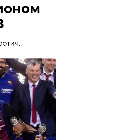
ионом
B
отич.