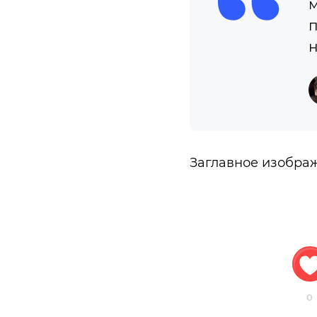
м
п
н
Заглавное изобра
0