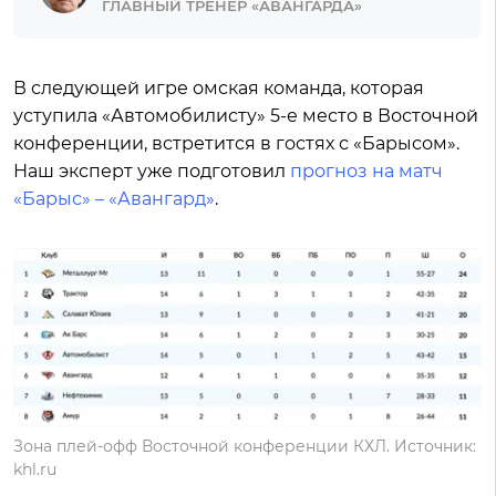
ГЛАВНЫЙ ТРЕНЕР «АВАНГАРДА»
В следующей игре омская команда, которая
уступила «Автомобилисту» 5-е место в Восточной
конференции, встретится в гостях с «Барысом».
Наш эксперт уже подготовил
прогноз на матч
«Барыс» – «Авангард»
.
Зона плей-офф Восточной конференции КХЛ. Источник:
khl.ru