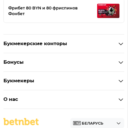
Фрибет 80 BYN и 80 фриспинов
Фонбет
Букмекерские конторы
Букмекеры Беларуси
Бонусы
Букмекеры на Андроид
Кешбэк
Букмекеры с бонусом
Букмекеры
Бонус на депозит
Букмекеры с приложениями
Betera
Промокоды
БК для ставок на киберспорт
О нас
Фонбет
Фрибеты
БК для ставок на футбол
Контакты
Винлайн
Промокоды Фонбет
Марафонбет
Бонусы Бетера