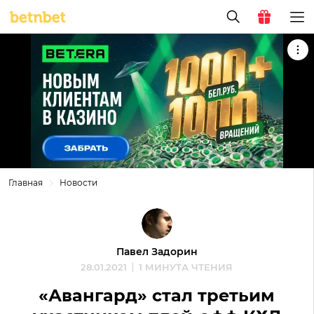
Главная
Новости
Павел Задорин
28.01.2021
1 МИНУТА ЧТЕНИЯ
«Авангард» стал третьим