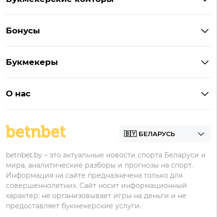
Букмекеры Беларуси
Бонусы
Букмекеры на Андроид
Кешбэк
Букмекеры с бонусом
Букмекеры
Бонус на депозит
Букмекеры с приложениями
Betera
Промокоды
БК для ставок на киберспорт
О нас
Фонбет
Фрибеты
БК для ставок на футбол
Контакты
Винлайн
Промокоды Фонбет
Марафонбет
Бонусы Бетера
betnbet.by – это актуальные новости спорта Беларуси и
Бонусы Винлайн
мира, аналитические разборы и прогнозы на спорт.
Информация на сайте предназначена только для
совершеннолетних. Сайт носит информационный
характер: не организовывает игры на деньги и не
предоставляет букмекерские услуги.