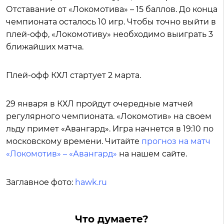
Отставание от «Локомотива» – 15 баллов. До конца
чемпионата осталось 10 игр. Чтобы точно выйти в
плей-офф, «Локомотиву» необходимо выиграть 3
ближайших матча.
Плей-офф КХЛ стартует 2 марта.
29 января в КХЛ пройдут очередные матчей
регулярного чемпионата. «Локомотив» на своем
льду примет «Авангард». Игра начнется в 19:10 по
московскому времени. Читайте
прогноз на матч
«Локомотив» – «Авангард»
на нашем сайте.
Заглавное фото:
hawk.ru
Что думаете?