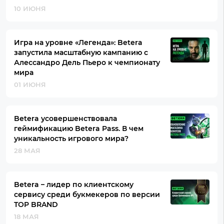
10 ИЮНЯ
Игра на уровне «Легенда»: Betera
запустила масштабную кампанию с
Алессандро Дель Пьеро к чемпионату
мира
01 ИЮНЯ
Betera усовершенствовала
геймификацию Betera Pass. В чем
уникальность игрового мира?
28 МАЯ
Betera – лидер по клиентскому
сервису среди букмекеров по версии
TOP BRAND
18 МАЯ