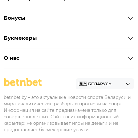
Букмекеры Беларуси
Бонусы
Букмекеры на Андроид
Кешбэк
Букмекеры с бонусом
Букмекеры
Бонус на депозит
Букмекеры с приложениями
Betera
Промокоды
БК для ставок на киберспорт
О нас
Фонбет
Фрибеты
БК для ставок на футбол
Контакты
Винлайн
Промокоды Фонбет
Марафонбет
Бонусы Бетера
betnbet.by – это актуальные новости спорта Беларуси и
Бонусы Винлайн
мира, аналитические разборы и прогнозы на спорт.
Информация на сайте предназначена только для
совершеннолетних. Сайт носит информационный
характер: не организовывает игры на деньги и не
предоставляет букмекерские услуги.