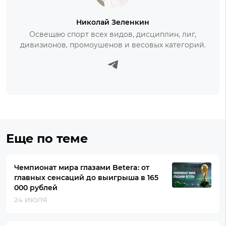
Николай Зеленкин
Освещаю спорт всех видов, дисциплин, лиг,
дивизионов, промоушенов и весовых категорий.
Еще по теме
Чемпионат мира глазами Betera: от
главных сенсаций до выигрыша в 165
000 рублей
24 ИЮЛЯ