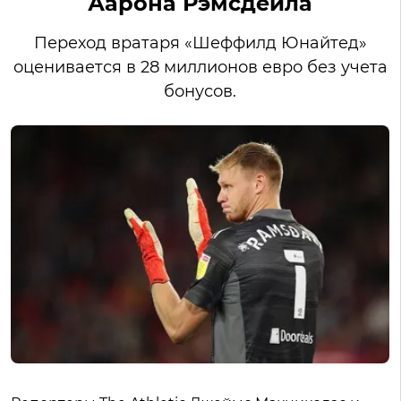
Аарона Рэмсдейла
Переход вратаря «Шеффилд Юнайтед»
оценивается в 28 миллионов евро без учета
бонусов.