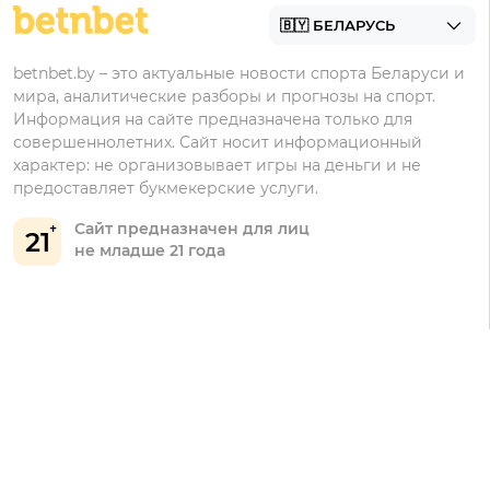
Марафонбет
Бонусы Бетера
betnbet.by – это актуальные новости спорта Беларуси и
Бонусы Винлайн
мира, аналитические разборы и прогнозы на спорт.
Информация на сайте предназначена только для
совершеннолетних. Сайт носит информационный
характер: не организовывает игры на деньги и не
предоставляет букмекерские услуги.
Сайт предназначен для лиц
21
не младше 21 года