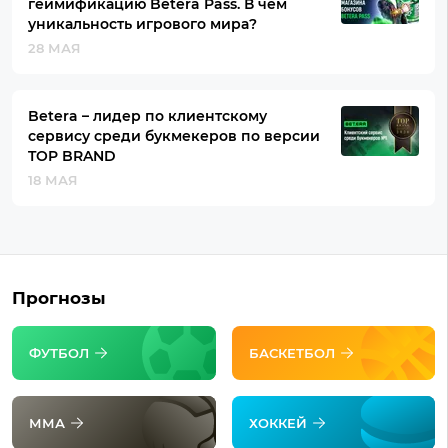
геймификацию Betera Pass. В чем
уникальность игрового мира?
28 МАЯ
Betera – лидер по клиентскому
сервису среди букмекеров по версии
TOP BRAND
18 МАЯ
Прогнозы
ФУТБОЛ
БАСКЕТБОЛ
ММА
ХОККЕЙ