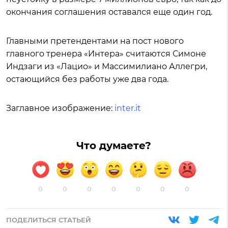
окончания соглашения оставался еще один год.
Главными претендентами на пост нового
главного тренера «Интера» считаются Симоне
Индзаги из «Лацио» и Массимилиано Аллегри,
остающийся без работы уже два года.
Заглавное изображение:
inter.it
Что думаете?
0
0
0
0
0
0
0
ПОДЕЛИТЬСЯ СТАТЬЕЙ