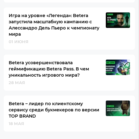
Игра на уровне «Легенда»: Betera
запустила масштабную кампанию с
Алессандро Дель Пьеро к чемпионату
мира
01 ИЮНЯ
Betera усовершенствовала
геймификацию Betera Pass. В чем
уникальность игрового мира?
28 МАЯ
Betera – лидер по клиентскому
сервису среди букмекеров по версии
TOP BRAND
18 МАЯ