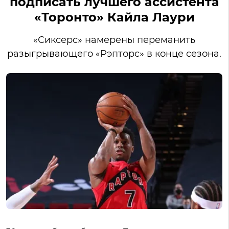
подписать лучшего ассистента
«Торонто» Кайла Лаури
«Сиксерс» намерены переманить
разыгрывающего «Рэпторс» в конце сезона.