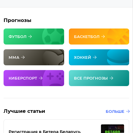
Прогнозы
ФУТБОЛ
БАСКЕТБОЛ
ММА
ХОККЕЙ
КИБЕРСПОРТ
ВСЕ ПРОГНОЗЫ
Лучшие статьи
БОЛЬШЕ
Регистрация в Бетера Беларусь