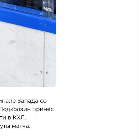
инале Запада со
 Подколзин принес
ти в КХЛ.
уты матча.