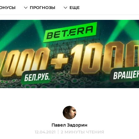
ОНУСЫ
ПРОГНОЗЫ
ЕЩЕ
Павел Задорин
12.04.2021
2 МИНУТЫ ЧТЕНИЯ