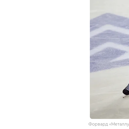
Форвард «Металлур