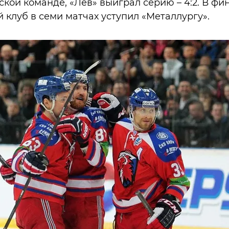
ской команде, «Лев» выиграл серию – 4:2. В фи
 клуб в семи матчах уступил «Металлургу».