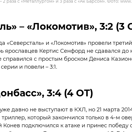
 2 раза с «Металлургом» и 3 раза с «Ак Барсом». Фото: www.
ь» – «Локомотив», 3:2 (3 
ода «Северсталь» и «Локомотив» провели трет
ь ярославцев Кертис Сенфорд не сдавался до ко
е справился с простым броском Дениса Казион
серии и повели – 3:1.
онбасс», 3:4 (4 ОТ)
уже давно не выступают в КХЛ, но 21 марта 20
триллер, который закончился только в 4-м ов
 Конев подключился к атаке и принес победу с