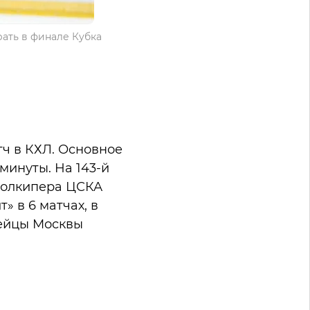
грать в финале Кубка
тч в КХЛ. Основное
минуты. На 143-й
голкипера ЦСКА
» в 6 матчах, в
мейцы Москвы