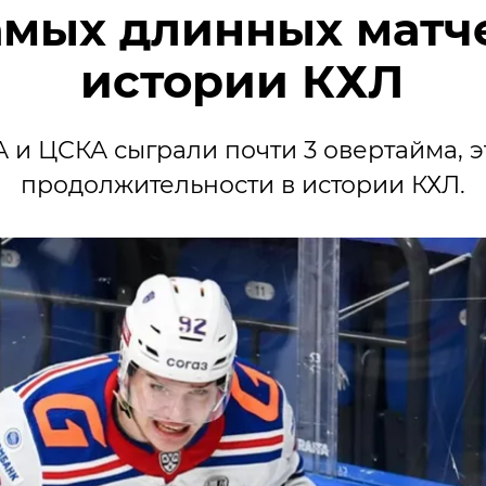
амых длинных матч
истории КХЛ
А и ЦСКА сыграли почти 3 овертайма, эт
продолжительности в истории КХЛ.