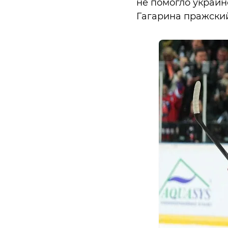
не помогло украин
Гагарина пражский