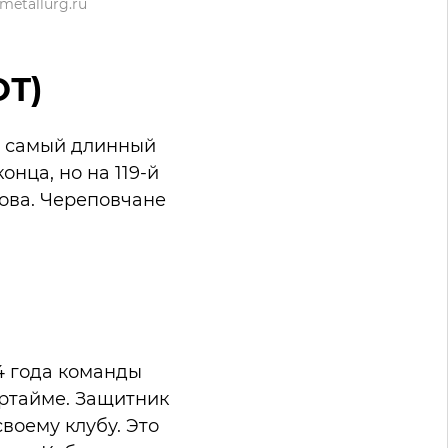
metallurg.ru
ОТ)
ий самый длинный
нца, но на 119-й
ова. Череповчане
14 года команды
ертайме. Защитник
воему клубу. Это