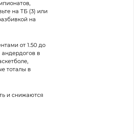
мпионатов,
те на ТБ (3) или
 разбивкой на
тами от 1.50 до
ы андердогов в
аскетболе,
е тоталы в
ать и снижаются