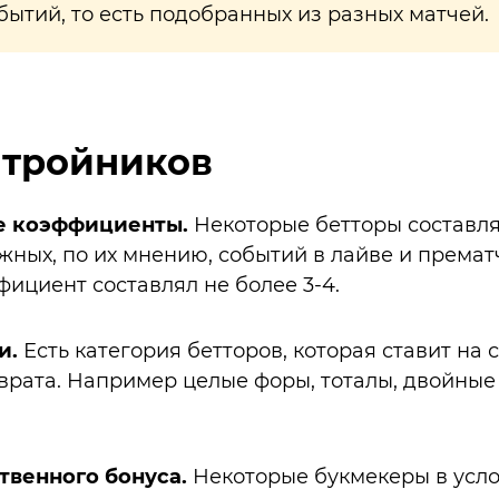
ытий, то есть подобранных из разных матчей.
 тройников
е коэффициенты.
Некоторые бетторы составл
жных, по их мнению, событий в лайве и премат
ициент составлял не более 3-4.
и.
Есть категория бетторов, которая ставит на 
рата. Например целые форы, тоталы, двойные 
венного бонуса.
Некоторые букмекеры в усло