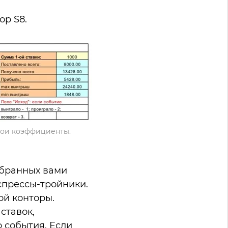
ор S8.
вои коэффициенты.
бранных вами
кспрессы-тройники.
ой конторы.
ставок,
о события. Если