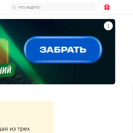
щая из трех