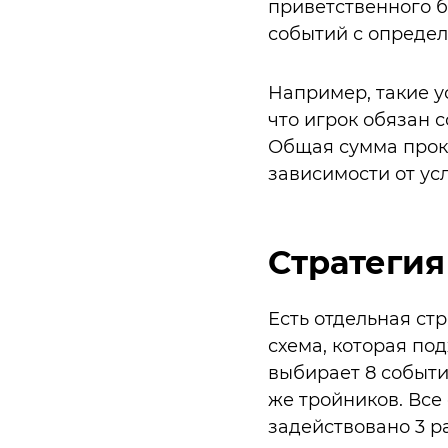
приветственного б
событий с определ
Например, такие ус
что игрок обязан с
Общая сумма прокру
зависимости от ус
Стратегия
Есть отдельная ст
схема, которая под
выбирает 8 событий
же тройников. Все
задействовано 3 ра