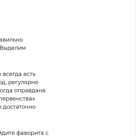
равильно
. Выделим
 всегда есть
од, регулярно
тогда оправдана
 первенствах
е достаточно
йдите фаворита с