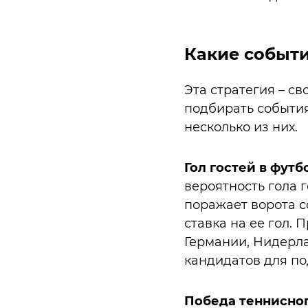
Какие событи
Эта стратегия – с
подбирать события
несколько из них.
Гол гостей в футб
вероятность гола 
поражает ворота с
ставка на ее гол.
Германии, Нидерла
кандидатов для п
Победа теннисног