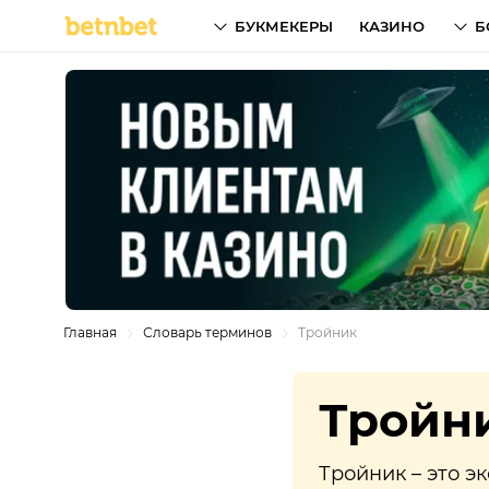
БУКМЕКЕРЫ
КАЗИНО
Б
Главная
Словарь терминов
Тройник
Тройн
Тройник – это э