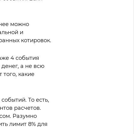
анее можно
альной и
ранных котировок.
даже 4 события
 денег, а не всю
 того, какие
событий. То есть,
нтов расчетов.
сом. Разумно
ить лимит 8% для