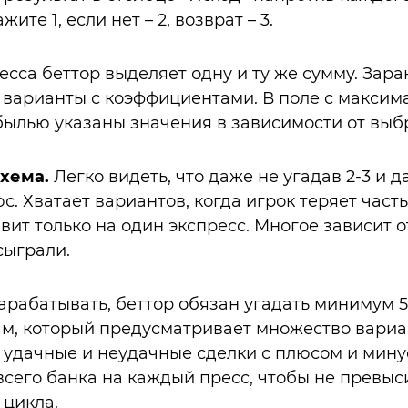
жите 1, если нет – 2, возврат – 3.
есса беттор выделяет одну и ту же сумму. Зар
варианты с коэффициентами. В поле с максим
ылью указаны значения в зависимости от выб
схема.
Легко видеть, что даже не угадав 2-3 и 
. Хватает вариантов, когда игрок теряет часть
авит только на один экспресс. Многое зависит от
сыграли.
рабатывать, беттор обязан угадать минимум 5 
ам, который предусматривает множество вариа
т удачные и неудачные сделки с плюсом и мину
 всего банка на каждый пресс, чтобы не превыс
 цикла.