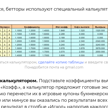
ся, бетторы используют специальный калькулят
аться калькулятором,
сделайте копию таблицы
и введите с
Понадобится почта на gmail.com
 калькулятором.
Подставьте коэффициенты вы
 «Коэфф.», а калькулятор предложит готовые э
ько перенести их в игровые купоны букмекерск
 или минусе вы оказались по результатам всех 
 результат в столбце «Исход» напротив каждог