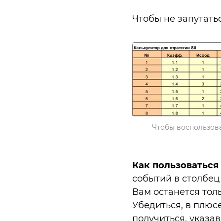
Чтобы не запутать
Чтобы воспользов
Как пользоваться
событий в столбец
Вам останется тол
Убедиться, в плюсе
получиться, указав