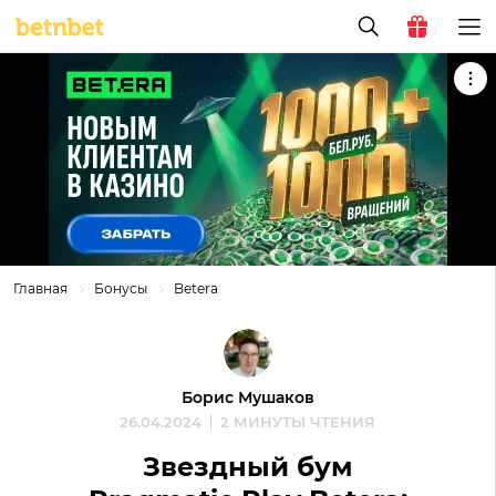
Главная
Бонусы
Betera
Борис Мушаков
26.04.2024
2 МИНУТЫ ЧТЕНИЯ
Звездный бум