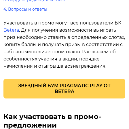
4.
Вопросы и ответы
Участвовать в промо могут все пользователи БК
Betera
. Для получения возможности выиграть
приз необходимо ставить в определенных слотах,
копить баллы и получать призы в соответствии с
набранным количеством очков. Расскажем об
особенностях участия в акции, порядке
начисления и отыгрыша вознаграждения.
ЗВЕЗДНЫЙ БУМ PRAGMATIC PLAY ОТ
BETERA
Как участвовать в промо-
предложении