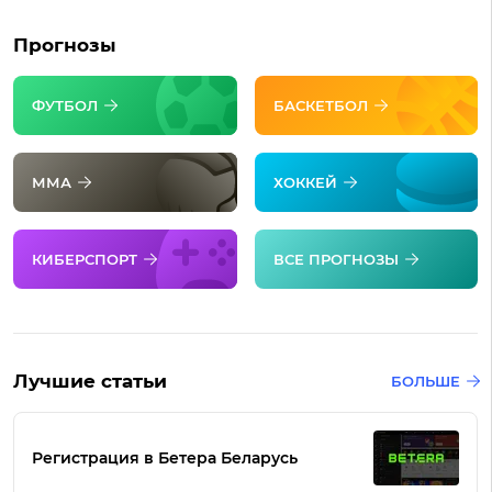
Прогнозы
ФУТБОЛ
БАСКЕТБОЛ
ММА
ХОККЕЙ
КИБЕРСПОРТ
ВСЕ ПРОГНОЗЫ
Лучшие статьи
БОЛЬШЕ
Регистрация в Бетера Беларусь