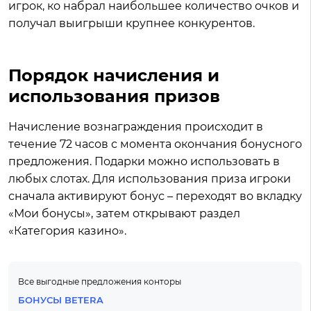
игрок, ко набрал наибольшее количество очков и
получал выигрыши крупнее конкурентов.
Порядок начисления и
использования призов
Начисление вознаграждения происходит в
течение 72 часов с момента окончания бонусного
предложения. Подарки можно использовать в
любых слотах. Для использования приза игроки
сначала активируют бонус – переходят во вкладку
«Мои бонусы», затем открывают раздел
«Категория казино».
Все выгодные предложения конторы
БОНУСЫ BETERA