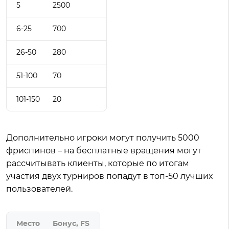
5
2500
6-25
700
26-50
280
51-100
70
101-150
20
Дополнительно игроки могут получить 5000
фриспинов – на бесплатные вращения могут
рассчитывать клиенты, которые по итогам
участия двух турниров попадут в топ-50 лучших
пользователей.
Место
Бонус, FS