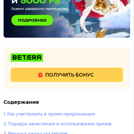
ПОЛУЧИТЬ БОНУС
Содержание
1.
Как участвовать в промо-предложении
2.
Порядок начисления и использования призов
3.
Вердикт редакции betnbet