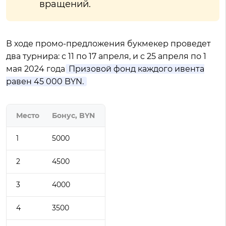
вращений.
В ходе промо-предложения букмекер проведет
два турнира: с 11 по 17 апреля, и с 25 апреля по 1
мая 2024 года.
Призовой фонд каждого ивента
равен 45 000 BYN.
Место
Бонус, BYN
1
5000
2
4500
3
4000
4
3500