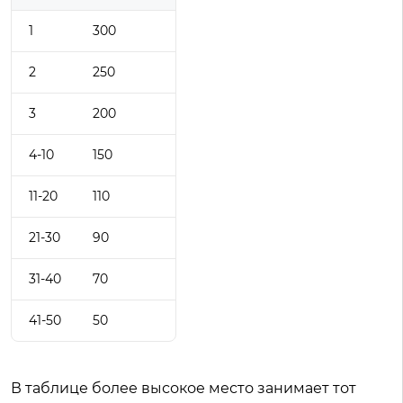
1
300
2
250
3
200
4-10
150
11-20
110
21-30
90
31-40
70
41-50
50
В таблице более высокое место занимает тот