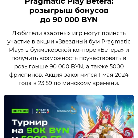
Pragmatic Play Betera:
розыгрыш бонусов
до 90 000 BYN
Любители азартных игр могут принять
участие в акции «Звездный бум Pragmatic
Play» в букмекерской конторе «Бетера» и
получить возможность поучаствовать в
розыгрыше 90 000 BYN, а также 5000
фриспинов. Акция закончится 1 мая 2024
года в 23:59 по минскому времени.