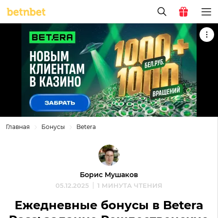
Главная
Бонусы
Betera
Борис Мушаков
05.12.2025
1 МИНУТА ЧТЕНИЯ
Ежедневные бонусы в Betera