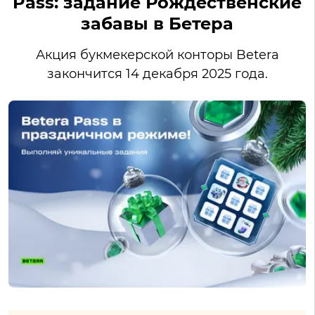
Pass: задание Рождественские
забавы в Бетера
Акция букмекерской конторы Betera
закончится 14 декабря 2025 года.