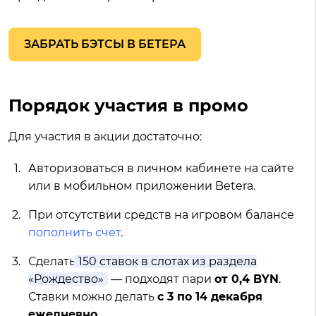
ЗАБРАТЬ БЭТСЫ В БЕТЕРА
Порядок участия в промо
Для участия в акции достаточно:
Авторизоваться в личном кабинете на сайте
или в мобильном приложении Betera.
При отсутствии средств на игровом балансе
пополнить счет
.
Сделать
150 ставок в слотах из раздела
«Рождество»
— подходят пари
от 0,4 BYN
.
Ставки можно делать
с 3 по 14 декабря
ежедневно
.