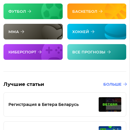
ФУТБОЛ
БАСКЕТБОЛ
ММА
ХОККЕЙ
КИБЕРСПОРТ
ВСЕ ПРОГНОЗЫ
Лучшие статьи
БОЛЬШЕ
Регистрация в Бетера Беларусь