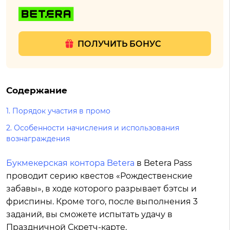
ПОЛУЧИТЬ БОНУС
Содержание
1.
Порядок участия в промо
2.
Особенности начисления и использования
вознаграждения
Букмекерская контора Betera
в Betera Pass
проводит серию квестов «Рождественские
забавы», в ходе которого разрывает бэтсы и
фриспины. Кроме того, после выполнения 3
заданий, вы сможете испытать удачу в
Праздничной Скретч-карте.