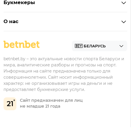
Букмекеры
Бонус на депозит
Букмекеры с приложениями
Betera
Промокоды
БК для ставок на киберспорт
О нас
Фонбет
Фрибеты
БК для ставок на футбол
Контакты
Винлайн
Промокоды Фонбет
Марафонбет
Бонусы Бетера
betnbet.by – это актуальные новости спорта Беларуси и
Бонусы Винлайн
мира, аналитические разборы и прогнозы на спорт.
Информация на сайте предназначена только для
совершеннолетних. Сайт носит информационный
характер: не организовывает игры на деньги и не
предоставляет букмекерские услуги.
Сайт предназначен для лиц
21
не младше 21 года