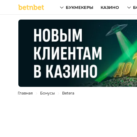
БУКМЕКЕРЫ
КАЗИНО
Б
Главная
Бонусы
Betera