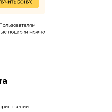
ЛУЧИТЬ БОНУС
 Пользователям
нные подарки можно
ra
 приложении