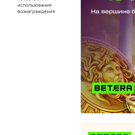
использования
вознаграждения