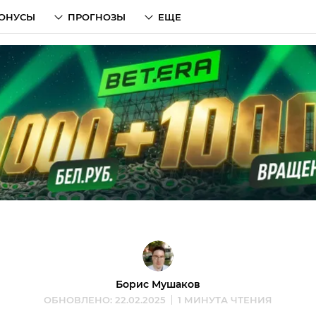
ОНУСЫ
ПРОГНОЗЫ
ЕЩЕ
Борис Мушаков
ОБНОВЛЕНО: 22.02.2025
1 МИНУТА ЧТЕНИЯ