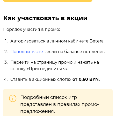
Как участвовать в акции
Порядок участия в промо:
Авторизоваться в личном кабинете Betera.
Пополнить счет
, если на балансе нет денег.
Перейти на страницу промо и нажать на
кнопку «Присоединиться».
Ставить в акционных слотах
от 0,60 BYN.
Подробный список игр
представлен в правилах промо-
предложения.