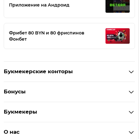
Приложение на Андроид
Фрибет 80 BYN и 80 фриспинов
Фонбет
Букмекерские конторы
Букмекеры Беларуси
Бонусы
Букмекеры на Андроид
Кешбэк
Букмекеры с бонусом
Букмекеры
Бонус на депозит
Букмекеры с приложениями
Betera
Промокоды
БК для ставок на киберспорт
О нас
Фонбет
Фрибеты