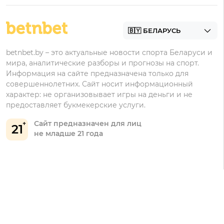
БК для ставок на футбол
Контакты
Винлайн
Промокоды Фонбет
Марафонбет
Бонусы Бетера
betnbet.by – это актуальные новости спорта Беларуси и
Бонусы Винлайн
мира, аналитические разборы и прогнозы на спорт.
Информация на сайте предназначена только для
совершеннолетних. Сайт носит информационный
характер: не организовывает игры на деньги и не
предоставляет букмекерские услуги.
Сайт предназначен для лиц
21
не младше 21 года