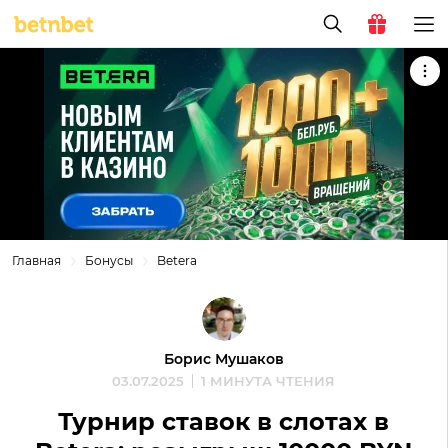
Главная
Бонусы
Betera
Борис Мушаков
03.07.2025
1 МИНУТА ЧТЕНИЯ
Турнир ставок в слотах в