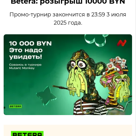
Betera: розыгрыш 10000 BYN
Промо-турнир закончится в 23:59 3 июля
2025 года.