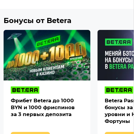
Бонусы от Betera
Фрибет Betera до 1000
Betera Pas
BYN и 1000 фриспинов
бонусы за
за 3 первых депозита
уровни и 
Фортуны