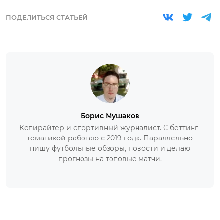
ПОДЕЛИТЬСЯ СТАТЬЕЙ
Борис Мушаков
Копирайтер и спортивный журналист. С беттинг-
тематикой работаю с 2019 года. Параллельно
пишу футбольные обзоры, новости и делаю
прогнозы на топовые матчи.