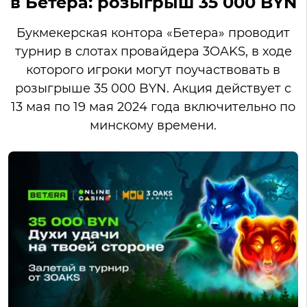
в Бетера: розыгрыш 35 000 BYN
Букмекерская контора «Бетера» проводит
турнир в слотах провайдера 3OAKS, в ходе
которого игроки могут поучаствовать в
розыгрыше 35 000 BYN. Акция действует с
13 мая по 19 мая 2024 года включительно по
минскому времени.