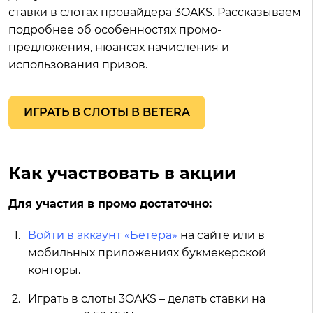
ставки в слотах провайдера 3OAKS. Рассказываем
подробнее об особенностях промо-
предложения, нюансах начисления и
использования призов.
ИГРАТЬ В СЛОТЫ В BETERA
Как участвовать в акции
Для участия в промо достаточно:
Войти в аккаунт «Бетера»
на сайте или в
мобильных приложениях букмекерской
конторы.
Играть в слоты 3OAKS – делать ставки на