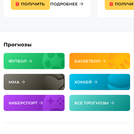
ПОЛУЧИТЬ
ПОДРОБНЕЕ
ПОЛУЧИ
Прогнозы
ФУТБОЛ
БАСКЕТБОЛ
ММА
ХОККЕЙ
КИБЕРСПОРТ
ВСЕ ПРОГНОЗЫ