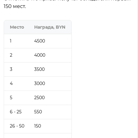
150 мест.
Место
Награда, BYN
1
4500
2
4000
3
3500
4
3000
5
2500
6 - 25
550
26 - 50
150