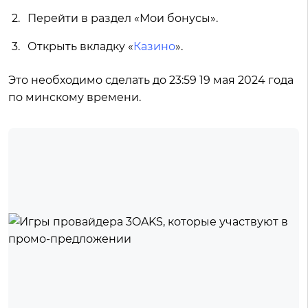
Перейти в раздел «Мои бонусы».
Открыть вкладку «
Казино
».
Это необходимо сделать до 23:59 19 мая 2024 года
по минскому времени.