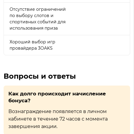
Отсутствие ограничений
по выбору слотов и
спортивных событий для
использования приза
Хороший выбор игр
провайдера 3OAKS
Вопросы и ответы
Как долго происходит начисление
бонуса?
Вознаграждение появляется в личном
кабинете в течение 72 часов с момента
завершения акции.