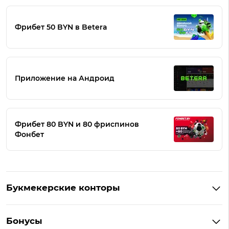
Фрибет 50 BYN в Betera
Приложение на Андроид
Фрибет 80 BYN и 80 фриспинов
Фонбет
Букмекерские конторы
Букмекеры Беларуси
Бонусы
Букмекеры на Андроид