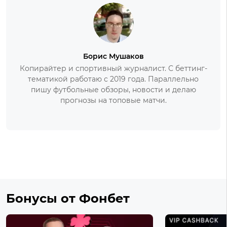
Борис Мушаков
Копирайтер и спортивный журналист. С беттинг-
тематикой работаю с 2019 года. Параллельно
пишу футбольные обзоры, новости и делаю
прогнозы на топовые матчи.
Бонусы от Фонбет