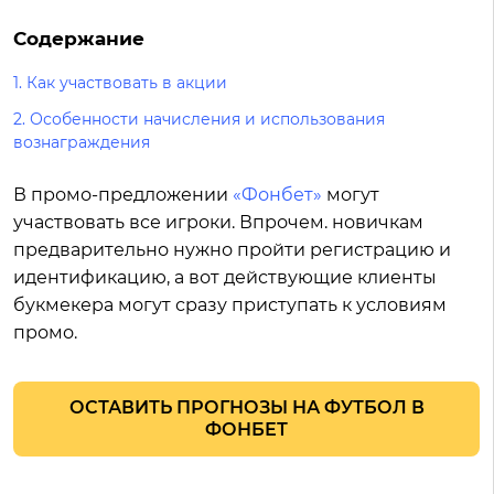
Содержание
1.
Как участвовать в акции
2.
Особенности начисления и использования
вознаграждения
В промо-предложении
«Фонбет»
могут
участвовать все игроки. Впрочем. новичкам
предварительно нужно пройти регистрацию и
идентификацию, а вот действующие клиенты
букмекера могут сразу приступать к условиям
промо.
ОСТАВИТЬ ПРОГНОЗЫ НА ФУТБОЛ В
ФОНБЕТ