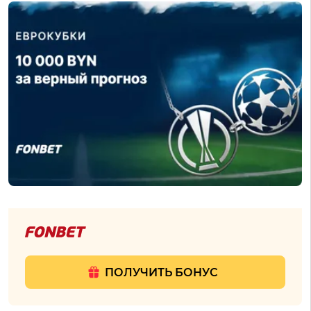
ПОЛУЧИТЬ БОНУС