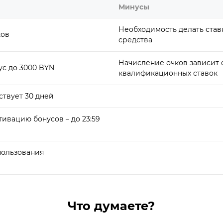
Минусы
Необходимость делать став
ков
средства
Начисление очков зависит
с до 3000 BYN
квалификационных ставок
твует 30 дней
тивацию бонусов – до 23:59
пользования
Что думаете?