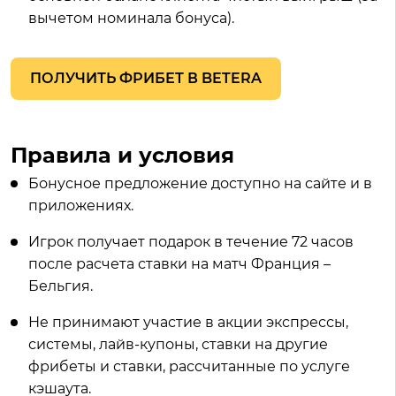
вычетом номинала бонуса).
ПОЛУЧИТЬ ФРИБЕТ В BETERA
Правила и условия
Бонусное предложение доступно на сайте и в
приложениях.
Игрок получает подарок в течение 72 часов
после расчета ставки на матч Франция –
Бельгия.
Не принимают участие в акции экспрессы,
системы, лайв-купоны, ставки на другие
фрибеты и ставки, рассчитанные по услуге
кэшаута.