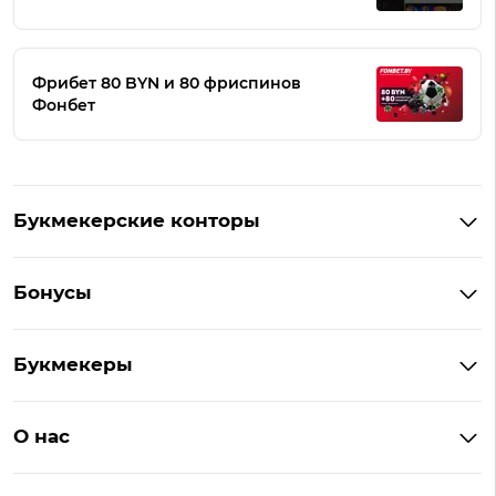
Фрибет 80 BYN и 80 фриспинов
Фонбет
Букмекерские конторы
Букмекеры Беларуси
Бонусы
Букмекеры на Андроид
Кешбэк
Букмекеры с бонусом
Букмекеры
Бонус на депозит
Букмекеры с приложениями
Betera
Промокоды
БК для ставок на киберспорт
О нас
Фонбет
Фрибеты
БК для ставок на футбол
Контакты
Винлайн