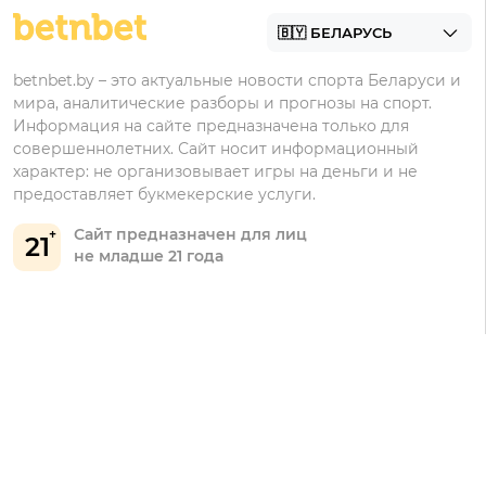
Промокоды Фонбет
Марафонбет
Бонусы Бетера
betnbet.by – это актуальные новости спорта Беларуси и
Бонусы Винлайн
мира, аналитические разборы и прогнозы на спорт.
Информация на сайте предназначена только для
совершеннолетних. Сайт носит информационный
характер: не организовывает игры на деньги и не
предоставляет букмекерские услуги.
Сайт предназначен для лиц
21
не младше 21 года