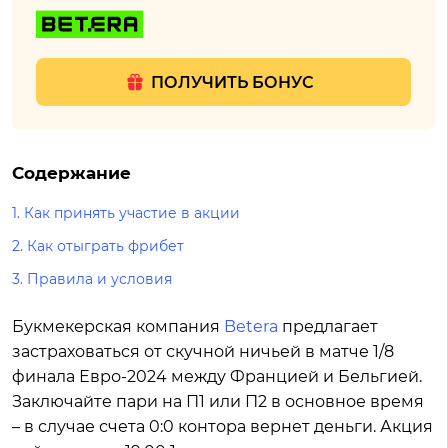
ПОЛУЧИТЬ БОНУС
Содержание
1.
Как принять участие в акции
2.
Как отыграть фрибет
3.
Правила и условия
Букмекерская компания
Betera
предлагает
застраховаться от скучной ничьей в матче 1/8
финала Евро-2024 между Францией и Бельгией.
Заключайте пари на П1 или П2 в основное время
– в случае счета 0:0 контора вернет деньги. Акция