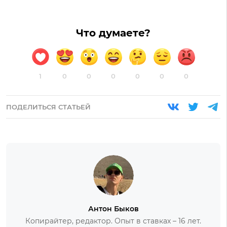
Что думаете?
1
0
0
0
0
0
0
ПОДЕЛИТЬСЯ СТАТЬЕЙ
Антон Быков
Копирайтер, редактор. Опыт в ставках – 16 лет.