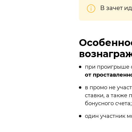
В зачет ид
Особеннос
вознагра
при проигрыше с
от проставленн
в промо не учас
ставки, а также
бонусного счета;
один участник м