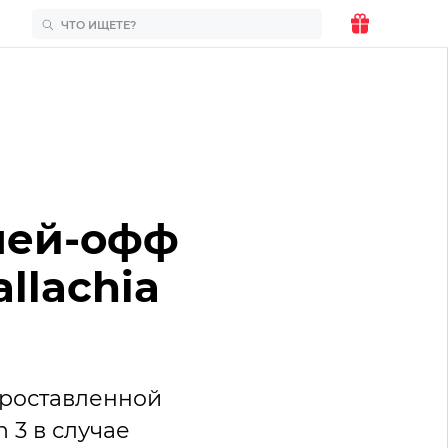
плей-офф
llachia
проставленной
n 3 в случае