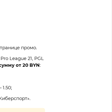
странице промо.
Pro League 21, PGL
сумму от 20 BYN
:
1.50;
Киберспорт».