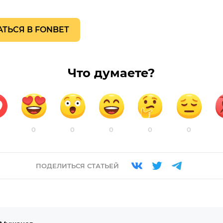
ТЬСЯ В FONBET
Что думаете?
0
0
0
0
0
ПОДЕЛИТЬСЯ СТАТЬЕЙ