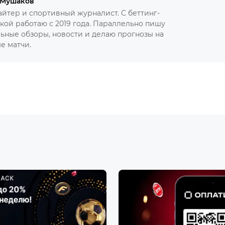
 Мушаков
йтер и спортивный журналист. С беттинг-
кой работаю с 2019 года. Параллельно пишу
ьные обзоры, новости и делаю прогнозы на
е матчи.