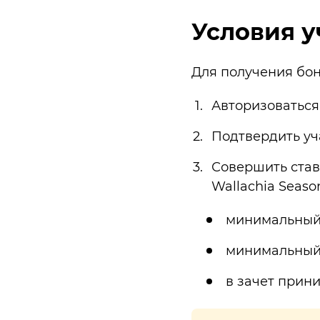
Условия у
Для получения бо
Авторизоваться
Подтвердить уча
Совершить ставк
Wallachia Seas
минимальный 
минимальный 
в зачет прини