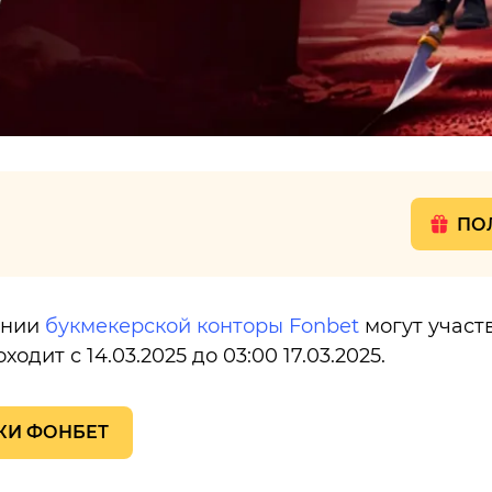
ПО
ении
букмекерской конторы Fonbet
могут участ
одит с 14.03.2025 до 03:00 17.03.2025.
КИ ФОНБЕТ