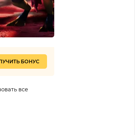
ЛУЧИТЬ БОНУС
вовать все