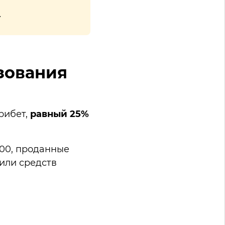
.
зования
рибет,
равный 25%
.00, проданные
или средств