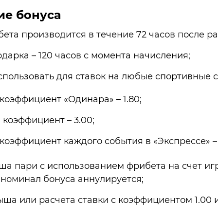
ие бонуса
ета производится в течение 72 часов после ра
дарка – 120 часов с момента начисления;
пользовать для ставок на любые спортивные с
оэффициент «Одинара» – 1.80;
коэффициент – 3.00;
оэффициент каждого события в «Экспрессе» – 
ша пари с использованием фрибета на счет иг
 номинал бонуса аннулируется;
ыша или расчета ставки с коэффициентом 1.00