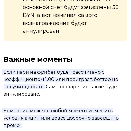
основной счет будут зачислены 50
BYN, а вот номинал самого
вознаграждения будет
аннулирован.
Важные моменты
Если пари на фрибет будет рассчитано с
коэффициентом 1.00 или проиграет, беттор не
получит деньги.
Само поощрение также будет
аннулировано.
Компания может в любой момент изменить
условия акции или вовсе досрочно завершить
промо.