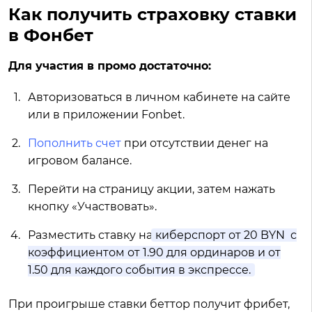
Как получить страховку ставки
в Фонбет
Для участия в промо достаточно:
Авторизоваться в личном кабинете на сайте
или в приложении Fonbet.
Пополнить счет
при отсутствии денег на
игровом балансе.
Перейти на страницу акции, затем нажать
кнопку «Участвовать».
Разместить ставку на
киберспорт от 20 BYN с
коэффициентом от 1.90 для ординаров и от
1.50 для каждого события в экспрессе.
При проигрыше ставки беттор получит фрибет,