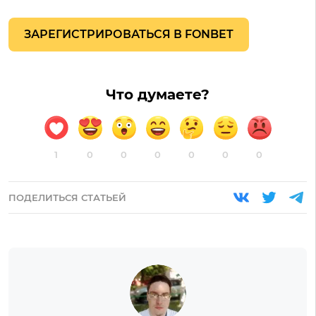
ЗАРЕГИСТРИРОВАТЬСЯ В FONBET
Что думаете?
1
0
0
0
0
0
0
ПОДЕЛИТЬСЯ СТАТЬЕЙ