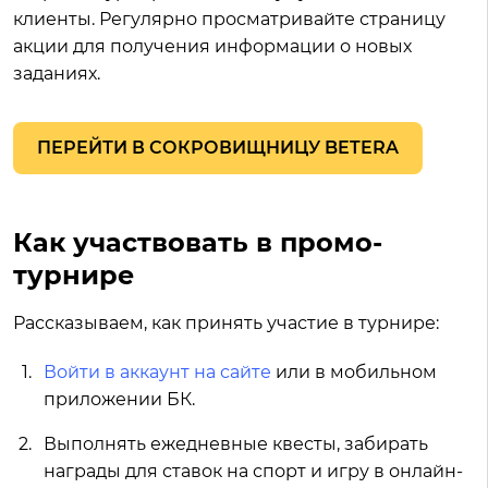
клиенты. Регулярно просматривайте страницу
акции для получения информации о новых
заданиях.
ПЕРЕЙТИ В СОКРОВИЩНИЦУ BETERA
Как участвовать в промо-
турнире
Рассказываем, как принять участие в турнире:
Войти в аккаунт на сайте
или в мобильном
приложении БК.
Выполнять ежедневные квесты, забирать
награды для ставок на спорт и игру в онлайн-