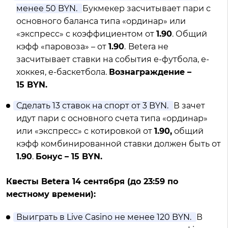
менее 50 BYN.
Букмекер засчитывает пари с
основного баланса типа «ординар» или
«экспресс» с коэффициентом от
1.90
. Общий
кэфф «паровоза» – от
1.90
.
Betera не
засчитывает ставки на события е-футбола, е-
хоккея, е-баскетбола.
Вознаграждение –
15 BYN.
Сделать 13 ставок на спорт от 3 BYN.
В зачет
идут пари с основного счета типа «ординар»
или «экспресс» с котировкой от
1.90,
общий
кэфф комбинированной ставки должен быть от
1.90
.
Бонус – 15 BYN.
Квесты Betera 14 сентября (до 23:59 по
местному времени):
Выиграть в Live Casino не менее 120 BYN.
В