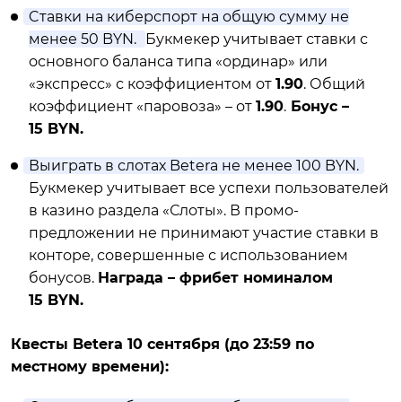
Cтавки на киберспорт на общую сумму не
менее 50 BYN.
Букмекер учитывает ставки с
основного баланса типа «ординар» или
«экспресс» с коэффициентом от
1.90
. Общий
коэффициент «паровоза» – от
1.90
.
Бонус –
15 BYN.
Выиграть в слотах Betera не менее 100 BYN.
Букмекер учитывает все успехи пользователей
в казино раздела «Слоты». В промо-
предложении не принимают участие ставки в
конторе, совершенные с использованием
бонусов.
Награда – фрибет номиналом
15 BYN.
Квесты Betera 10 сентября (до 23:59 по
местному времени):