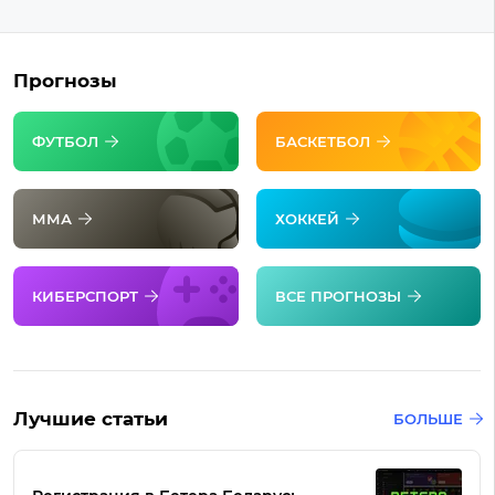
Прогнозы
ФУТБОЛ
БАСКЕТБОЛ
ММА
ХОККЕЙ
КИБЕРСПОРТ
ВСЕ ПРОГНОЗЫ
Лучшие статьи
БОЛЬШЕ