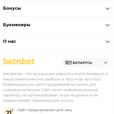
Букмекеры Беларуси
Бонусы
Букмекеры на Андроид
Кешбэк
Букмекеры с бонусом
Букмекеры
Бонус на депозит
Букмекеры с приложениями
Betera
Промокоды
БК для ставок на киберспорт
О нас
Фонбет
Фрибеты
БК для ставок на футбол
Контакты
Винлайн
Промокоды Фонбет
Марафонбет
Бонусы Бетера
betnbet.by – это актуальные новости спорта Беларуси и
Бонусы Винлайн
мира, аналитические разборы и прогнозы на спорт.
Информация на сайте предназначена только для
совершеннолетних. Сайт носит информационный
характер: не организовывает игры на деньги и не
предоставляет букмекерские услуги.
Сайт предназначен для лиц
21