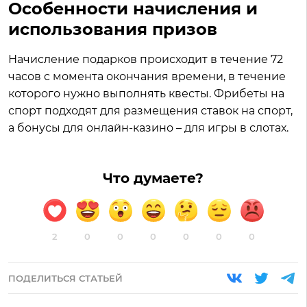
Особенности начисления и
использования призов
Начисление подарков происходит в течение 72
часов с момента окончания времени, в течение
которого нужно выполнять квесты. Фрибеты на
спорт подходят для размещения ставок на спорт,
а бонусы для онлайн-казино – для игры в слотах.
Что думаете?
2
0
0
0
0
0
0
ПОДЕЛИТЬСЯ СТАТЬЕЙ