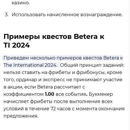
казино.
Использовать начисленное вознаграждение.
Примеры квестов Betera к
TI 2024
Приведем несколько примеров квестов Betera к
The International 2024.
Общий принцип заданий:
нельзя ставить на фрибеты и фрибонусы, кроме
того, ординар и экспресс не принимают участие
в акции, если Betera рассчитает с
коэффициентом
1.00
все события
.
Букмекер
начисляет фрибеты после выполнения всех
условий в течение 72 часов с момента окончания
предложения.