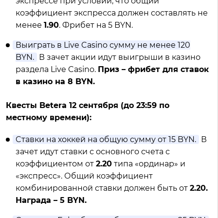
экспрессе при условии, что общий
коэффициент экспресса должен составлять не
менее
1.90
. Фрибет на 5 BYN.
Выиграть в Live Casino сумму не менее 120
BYN.
В зачет акции идут выигрыши в казино
раздела Live Casino.
Приз – фрибет для ставок
в казино на 8 BYN.
Квесты Betera 12 сентября (до 23:59 по
местному времени):
Cтавки на хоккей на общую сумму от 15 BYN.
В
зачет идут ставки с основного счета с
коэффициентом от
2.20
типа «ординар» и
«экспресс». Общий коэффициент
комбинированной ставки должен быть от
2.20.
Награда – 5 BYN.