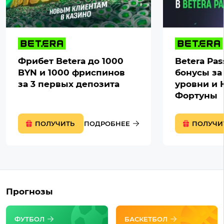
Фрибет Betera до 1000
Betera Pas
BYN и 1000 фриспинов
бонусы за
за 3 первых депозита
уровни и 
Фортуны
ПОЛУЧИТЬ
ПОДРОБНЕЕ
ПОЛУЧИ
Прогнозы
ФУТБОЛ
БАСКЕТБОЛ