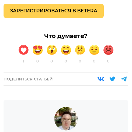
ЗАРЕГИСТРИРОВАТЬСЯ В BETERA
Что думаете?
1
0
0
0
0
0
0
ПОДЕЛИТЬСЯ СТАТЬЕЙ