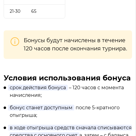
21-30
65
Бонусы будут начислены в течение
120 часов после окончания турнира.
Условия использования бонуса
срок действия бонуса
– 120 часов с момента
начисления;
бонус станет доступным
после 5-кратного
отыгрыша;
в ходе отыгрыша средств сначала списываются
средства с основного счет
а, затем – с баланса