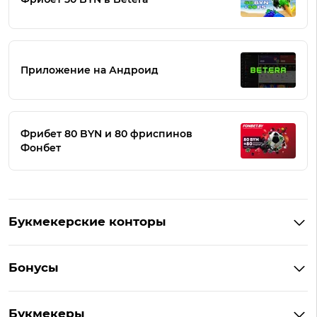
Приложение на Андроид
Фрибет 80 BYN и 80 фриспинов
Фонбет
Букмекерские конторы
Букмекеры Беларуси
Бонусы
Букмекеры на Андроид
Кешбэк
Букмекеры с бонусом
Букмекеры