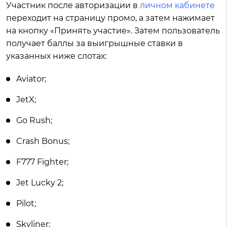
Участник после авторизации в
личном кабинете
переходит на страницу промо, а затем нажимает
на кнопку «Принять участие». Затем пользователь
получает баллы за выигрышные ставки в
указанных ниже слотах:
Aviator;
JetX;
Go Rush;
Crash Bonus;
F777 Fighter;
Jet Lucky 2;
Pilot;
Skyliner;