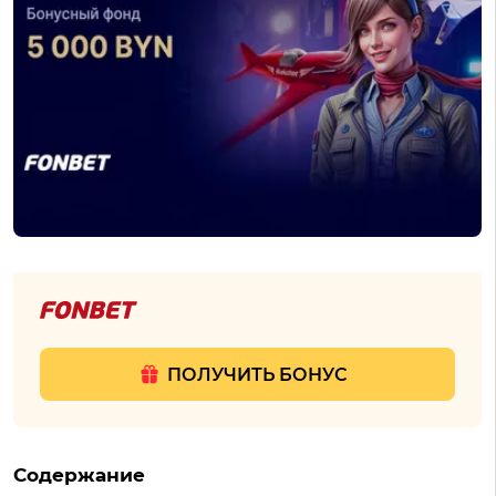
ПОЛУЧИТЬ БОНУС
Содержание