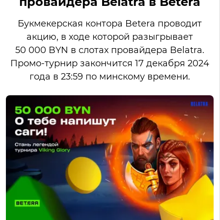
провайдера Belatra в Betera
Букмекерская контора Betera проводит
акцию, в ходе которой разыгрывает
50 000 BYN в слотах провайдера Belatra.
Промо-турнир закончится 17 декабря 2024
года в 23:59 по минскому времени.