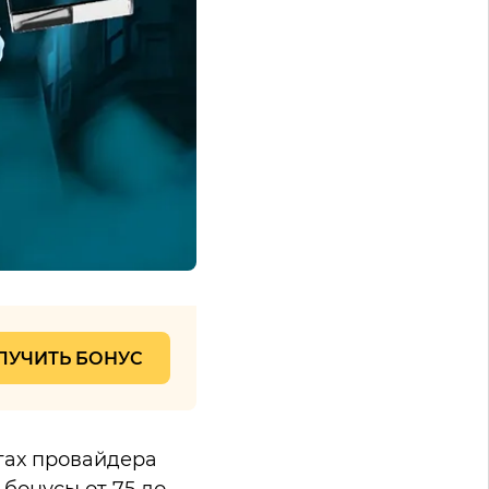
ЛУЧИТЬ БОНУС
тах провайдера