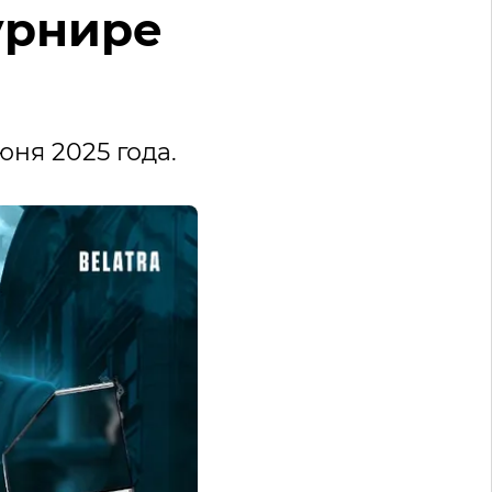
урнире
ня 2025 года.