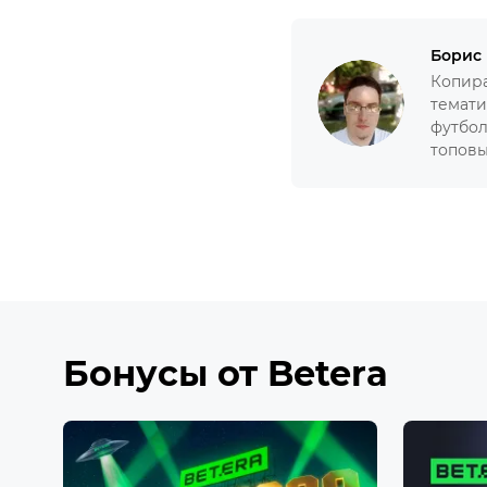
Борис
Копира
темати
футбол
топовы
Бонусы от Betera