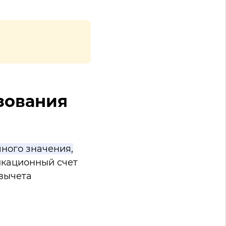
зования
ного значения,
кационный счет
 вычета