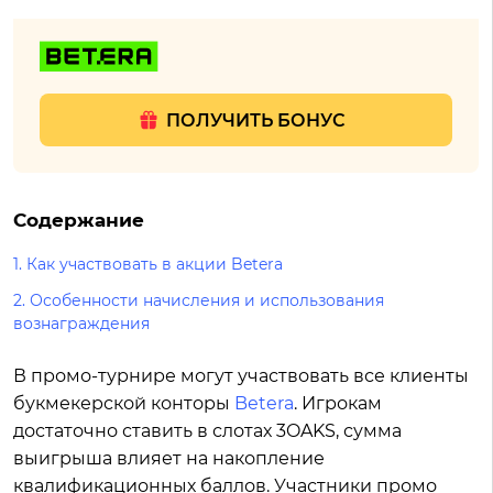
ПОЛУЧИТЬ БОНУС
Содержание
1.
Как участвовать в акции Betera
2.
Особенности начисления и использования
вознаграждения
В промо-турнире могут участвовать все клиенты
букмекерской конторы
Betera
. Игрокам
достаточно ставить в слотах 3OAKS, сумма
выигрыша влияет на накопление
квалификационных баллов. Участники промо