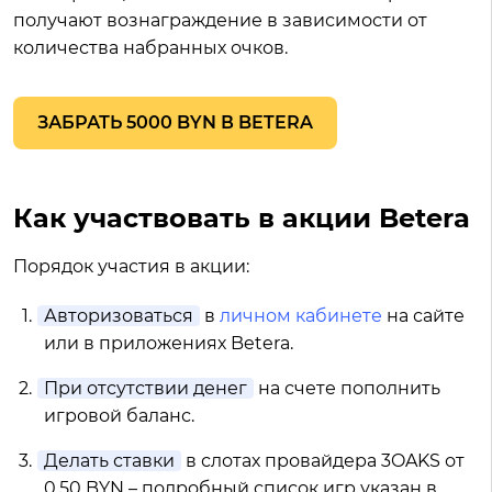
получают вознаграждение в зависимости от
количества набранных очков.
ЗАБРАТЬ 5000 BYN В BETERA
Как участвовать в акции Betera
Порядок участия в акции:
Авторизоваться
в
личном кабинете
на сайте
или в приложениях Betera.
При отсутствии денег
на счете пополнить
игровой баланс.
Делать ставки
в слотах провайдера 3OAKS от
0,50 BYN – подробный список игр указан в