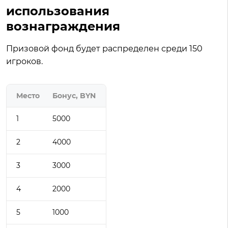
использования
вознаграждения
Призовой фонд будет распределен среди 150
игроков.
Место
Бонус, BYN
1
5000
2
4000
3
3000
4
2000
5
1000