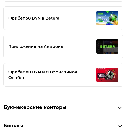
Фрибет 50 BYN в Betera
Приложение на Андроид
Фрибет 80 BYN и 80 фриспинов
Фонбет
Букмекерские конторы
Букмекеры Беларуси
Бонусы