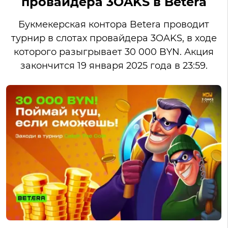
провайдера 3OAKS в Betera
Букмекерская контора Betera проводит
турнир в слотах провайдера 3OAKS, в ходе
которого разыгрывает 30 000 BYN. Акция
закончится 19 января 2025 года в 23:59.