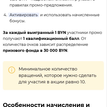
правилах промо-предложения.
Активировать
и использовать начисленные
бонусы.
За каждый выигранный 1 BYN
участники промо
получают
1 квалификационный балл
. От
количества очков зависит распределение
призового фонда в 30 000 BYN
.
Минимальное количество
вращений, которое нужно сделать
для участия в акции равно 10.
Особенности начисления и