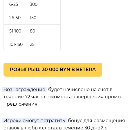
6-25
300
26-50
150
51-100
80
101-150
25
РОЗЫГРЫШ 30 000 BYN В BETERA
Вознаграждение
будет начислено на счет в
течение 72 часов с момента завершения промо-
предложения.
Игроки смогут потратить
бонус для размещения
ставок в любых слотах в течение 30 дней с