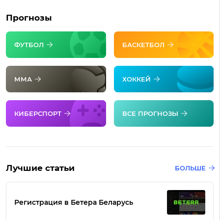
Прогнозы
ФУТБОЛ
БАСКЕТБОЛ
ММА
ХОККЕЙ
КИБЕРСПОРТ
ВСЕ ПРОГНОЗЫ
Лучшие статьи
БОЛЬШЕ
Регистрация в Бетера Беларусь