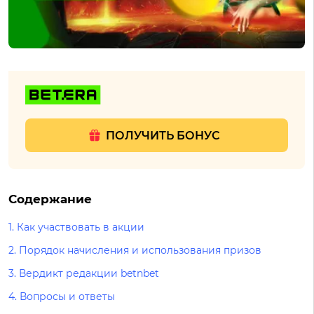
ПОЛУЧИТЬ БОНУС
Содержание
1.
Как участвовать в акции
2.
Порядок начисления и использования призов
3.
Вердикт редакции betnbet
4.
Вопросы и ответы