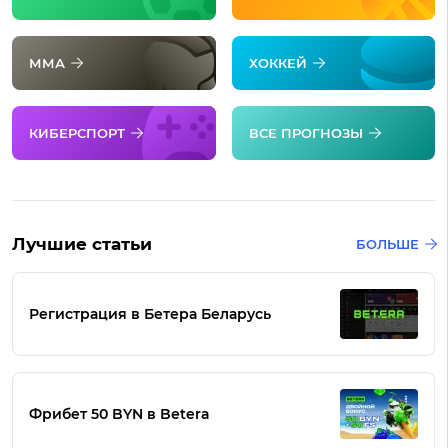
ММА
ХОККЕЙ
КИБЕРСПОРТ
ВСЕ ПРОГНОЗЫ
Лучшие статьи
БОЛЬШЕ
Регистрация в Бетера Беларусь
Фрибет 50 BYN в Betera