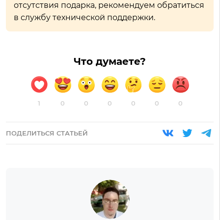
отсутствия подарка, рекомендуем обратиться
в службу технической поддержки.
Что думаете?
1
0
0
0
0
0
0
ПОДЕЛИТЬСЯ СТАТЬЕЙ