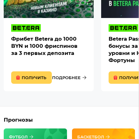
Фрибет Betera до 1000
Betera Pas
BYN и 1000 фриспинов
бонусы за
за 3 первых депозита
уровни и 
Фортуны
ПОЛУЧИТЬ
ПОДРОБНЕЕ
ПОЛУЧИ
Прогнозы
ФУТБОЛ
БАСКЕТБОЛ