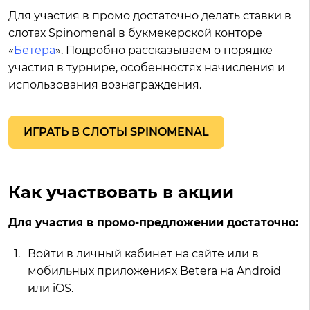
Для участия в промо достаточно делать ставки в
слотах Spinomenal в букмекерской конторе
«
Бетера
». Подробно рассказываем о порядке
участия в турнире, особенностях начисления и
использования вознаграждения.
ИГРАТЬ В СЛОТЫ SPINOMENAL
Как участвовать в акции
Для участия в промо-предложении достаточно:
Войти в личный кабинет на сайте или в
мобильных приложениях Betera на Android
или iOS.