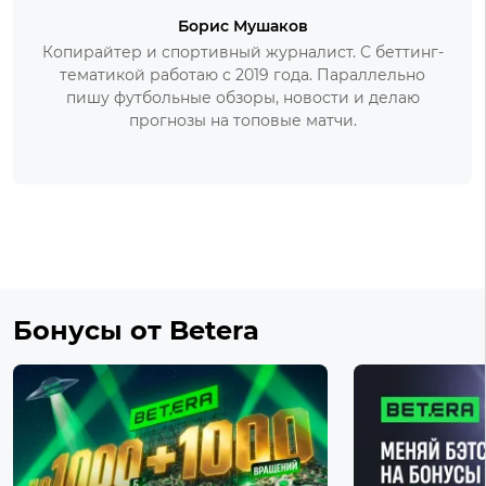
Борис Мушаков
Копирайтер и спортивный журналист. С беттинг-
тематикой работаю с 2019 года. Параллельно
пишу футбольные обзоры, новости и делаю
прогнозы на топовые матчи.
Бонусы от Betera