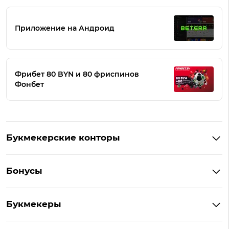
Приложение на Андроид
Фрибет 80 BYN и 80 фриспинов
Фонбет
Букмекерские конторы
Букмекеры Беларуси
Бонусы
Букмекеры на Андроид
Кешбэк
Букмекеры с бонусом
Букмекеры
Бонус на депозит
Букмекеры с приложениями
Betera