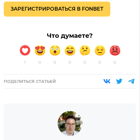
ЗАРЕГИСТРИРОВАТЬСЯ В FONBET
Что думаете?
1
0
0
0
0
0
0
ПОДЕЛИТЬСЯ СТАТЬЕЙ