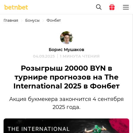
Главная
Бонусы
Фонбет
Борис Мушаков
04.09.2025
1 МИНУТА ЧТЕНИЯ
Розыгрыш 20000 BYN в
турнире прогнозов на The
International 2025 в Фонбет
Акция букмекера закончится 4 сентября
2025 года.