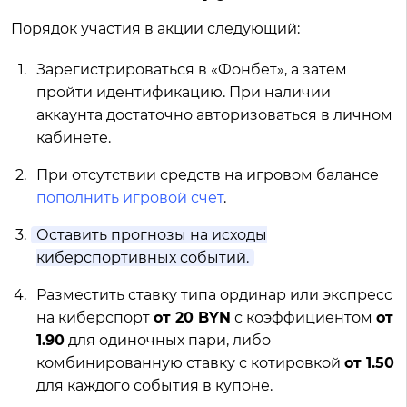
Порядок участия в акции следующий:
Зарегистрироваться в «Фонбет», а затем
пройти идентификацию. При наличии
аккаунта достаточно авторизоваться в личном
кабинете.
При отсутствии средств на игровом балансе
пополнить игровой счет
.
Оставить прогнозы на исходы
киберспортивных событий.
Разместить ставку типа ординар или экспресс
на киберспорт
от 20 BYN
с коэффициентом
от
1.90
для одиночных пари, либо
комбинированную ставку с котировкой
от 1.50
для каждого события в купоне.