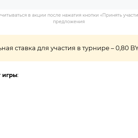
 учитываться в акции после нажатия кнопки «Принять участ
предложения
ая ставка для участия в турнире – 0,80 B
т
игры
: