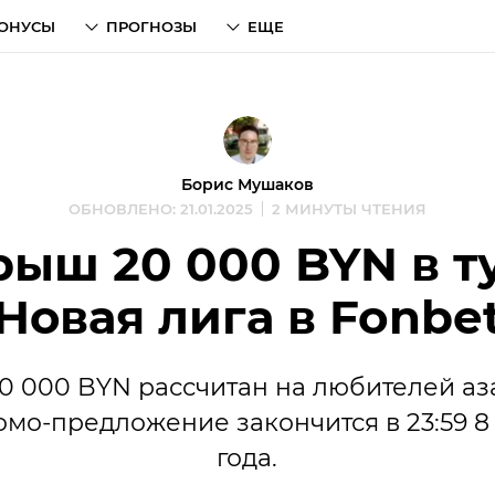
ОНУСЫ
ПРОГНОЗЫ
ЕЩЕ
Борис Мушаков
ОБНОВЛЕНО: 21.01.2025
2 МИНУТЫ ЧТЕНИЯ
рыш 20 000 BYN в т
Новая лига в Fonbe
 000 BYN рассчитан на любителей аз
омо-предложение закончится в 23:59 8
года.