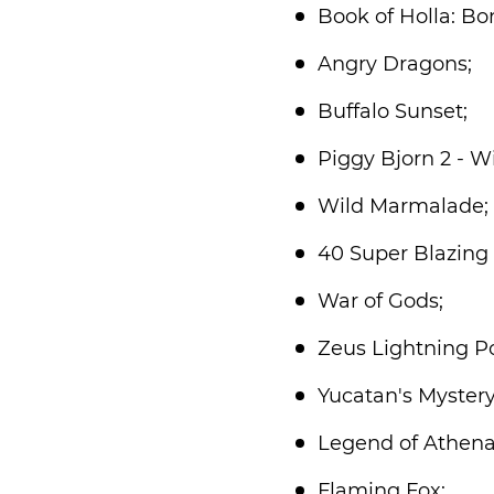
Book of Holla: Bo
Angry Dragons;
Buffalo Sunset;
Piggy Bjorn 2 - W
Wild Marmalade;
40 Super Blazing
War of Gods;
Zeus Lightning P
Yucatan's Mystery
Legend of Athena
Flaming Fox;