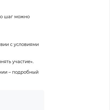
то шаг можно
твии с условиями
инять участие».
нии – подробный