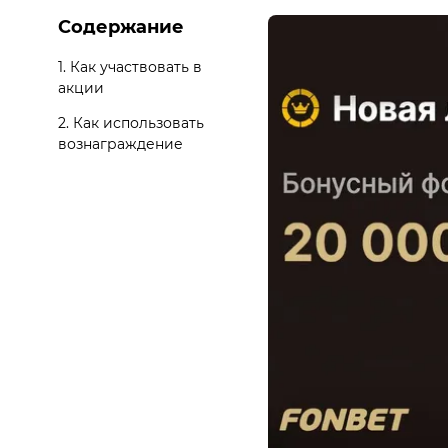
Содержание
1.
Как участвовать в
акции
2.
Как использовать
вознаграждение