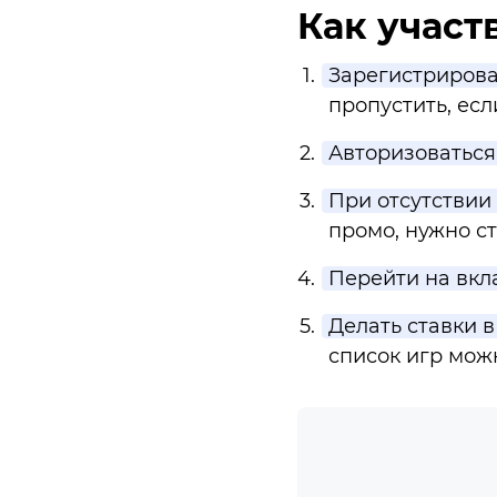
Как участ
Зарегистрирова
пропустить, есл
Авторизоваться
При отсутствии
промо, нужно ст
Перейти на вкл
Делать ставки в
список игр мож