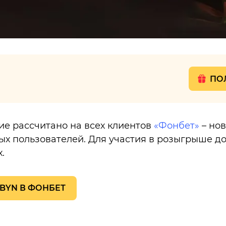
ПО
е рассчитано на всех клиентов
«Фонбет»
– нов
х пользователей. Для участия в розыгрыше до
.
BYN В ФОНБЕТ