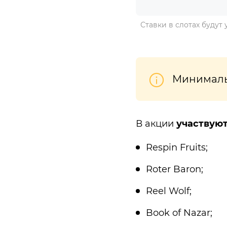
Ставки в слотах будут
Минимальн
В акции
участвую
Respin Fruits;
Roter Baron;
Reel Wolf;
Book of Nazar;