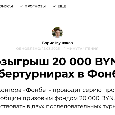
ОНУСЫ
ПРОГНОЗЫ
ЕЩЕ
Борис Мушаков
ОБНОВЛЕНО: 18.03.2025
1 МИНУТА ЧТЕНИЯ
зыгрыш 20 000 BYN
бертурнирах в Фон
контора «Фонбет» проводит серию про
 общим призовым фондом 20 000 BYN.
ствовать в двух последовательных тур