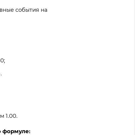
вные события на
0;
.
 1.00.
о формуле: