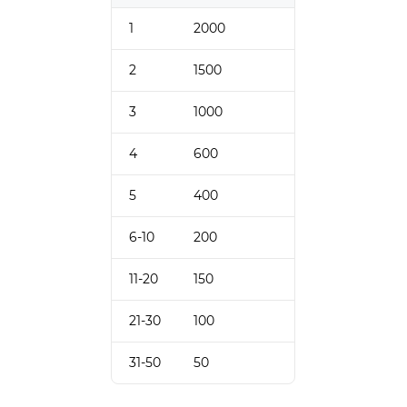
1
2000
2
1500
3
1000
4
600
5
400
6-10
200
11-20
150
21-30
100
31-50
50