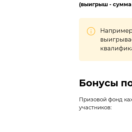
(выигрыш - сумма 
Например,
выигрывае
квалифик
Бонусы по
Призовой фонд ка
участников: