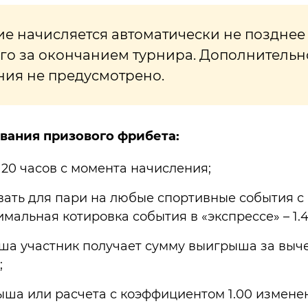
 начисляется автоматически не позднее 
о за окончанием турнира. Дополнительн
ия не предусмотрено.
вания призового фрибета:
120 часов с момента начисления;
ать для пари на любые спортивные события с
нимальная котировка события в «экспрессе» – 1.4
ша участник получает сумму выигрыша за выч
;
ыша или расчета с коэффициентом 1.00 изменен