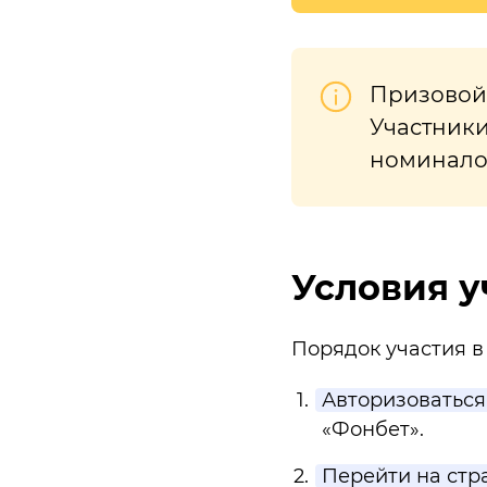
Призовой 
Участники
номиналом
Условия у
Порядок участия в
Авторизоваться
«Фонбет».
Перейти на стр