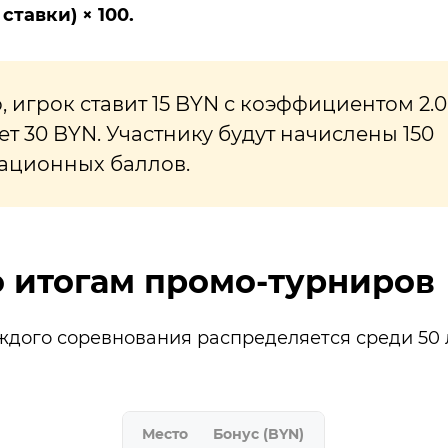
ставки) × 100.
 игрок ставит 15 BYN с коэффициентом 2.0
т 30 BYN. Участнику будут начислены 150
ационных баллов.
 итогам промо-турниров
ждого соревнования распределяется среди 50
Место
Бонус (BYN)