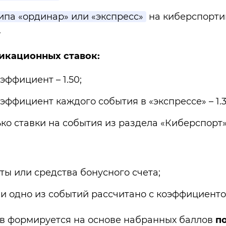
ипа «ординар» или «экспресс»
на киберспорти
.
икационных ставок:
ффициент – 1.50;
ффициент каждого события в «экспрессе» – 1.3
ько ставки на события из раздела «Киберспорт»
ты или средства бонусного счета;
ли одно из событий рассчитано с коэффициентом
ов формируется на основе набранных баллов
п