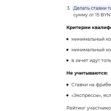
Делать ставки т
сумму от 15 BYN
Критерии квалиф
минимальный коэ
минимальный коэ
в зачет идут тол
Не учитываются:
Ставки на фрибе
«Экспрессы», ес
Рейтинг участник