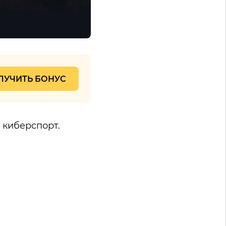
ЛУЧИТЬ БОНУС
 киберспорт.