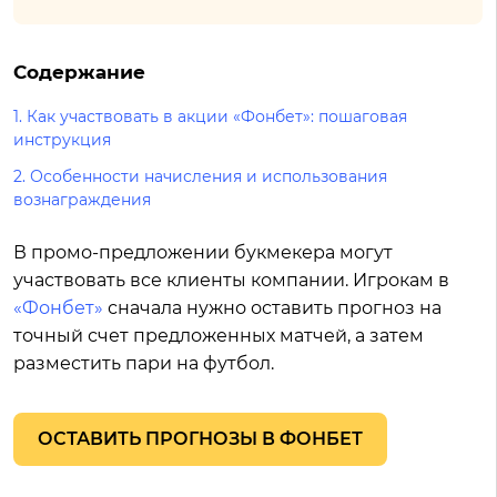
Содержание
1.
Как участвовать в акции «Фонбет»: пошаговая
инструкция
2.
Особенности начисления и использования
вознаграждения
В промо-предложении букмекера могут
участвовать все клиенты компании. Игрокам в
«Фонбет»
сначала нужно оставить прогноз на
точный счет предложенных матчей, а затем
разместить пари на футбол.
ОСТАВИТЬ ПРОГНОЗЫ В ФОНБЕТ