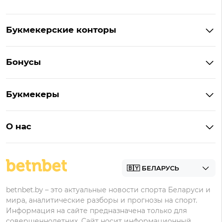
Букмекерские конторы
Букмекеры Беларуси
Бонусы
Букмекеры на Андроид
Кешбэк
Букмекеры с бонусом
Букмекеры
Бонус на депозит
Букмекеры с приложениями
Betera
Промокоды
БК для ставок на киберспорт
О нас
Фонбет
Фрибеты
БК для ставок на футбол
Контакты
Винлайн
Промокоды Фонбет
Марафонбет
Бонусы Бетера
betnbet.by – это актуальные новости спорта Беларуси и
Бонусы Винлайн
мира, аналитические разборы и прогнозы на спорт.
Информация на сайте предназначена только для
совершеннолетних. Сайт носит информационный