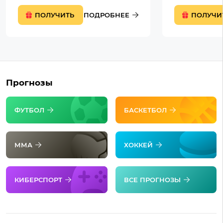
ПОЛУЧИТЬ
ПОДРОБНЕЕ
ПОЛУЧИ
Прогнозы
ФУТБОЛ
БАСКЕТБОЛ
ММА
ХОККЕЙ
КИБЕРСПОРТ
ВСЕ ПРОГНОЗЫ