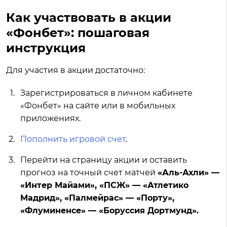
Как участвовать в акции
«Фонбет»: пошаговая
инструкция
Для участия в акции достаточно:
Зарегистрироваться в личном кабинете
«Фонбет» на сайте или в мобильных
приложениях.
Пополнить игровой счет
.
Перейти на страницу акции и оставить
прогноз на точный счет матчей
«Аль-Ахли» —
«Интер Майами», «ПСЖ» — «Атлетико
Мадрид», «Палмейрас» — «Порту»,
«Флуминенсе» — «Боруссия Дортмунд».