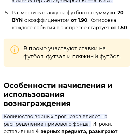
«Манчестер Сити», «Марсель» — «ПСЖ».
Разместить ставку на футбол на сумму
от 20
BYN
с коэффициентом
от 1.90
. Котировка
каждого события в экспрессе стартует
от 1.50
.
В промо участвуют ставки на
футбол, футзал и пляжный футбол.
Особенности начисления и
использования
вознаграждения
Количество верных прогнозов влияет на
распределение призового фонда.
Игроки,
оставившие
4 верных предикта, разыграют