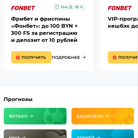
144 Д. 18 Ч.
Фрибет и фриспины
VIP-прогр
«Фонбет»: до 100 BYN +
кешбэк до
300 FS за регистрацию
и депозит от 10 рублей
ПОЛУЧИТЬ
ПОДРОБНЕЕ
ПОЛУЧИ
Прогнозы
ФУТБОЛ
БАСКЕТБОЛ
ММА
ХОККЕЙ