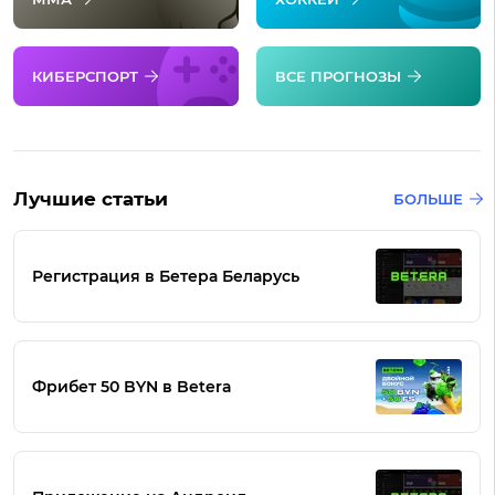
КИБЕРСПОРТ
ВСЕ ПРОГНОЗЫ
Лучшие статьи
БОЛЬШЕ
Регистрация в Бетера Беларусь
Фрибет 50 BYN в Betera