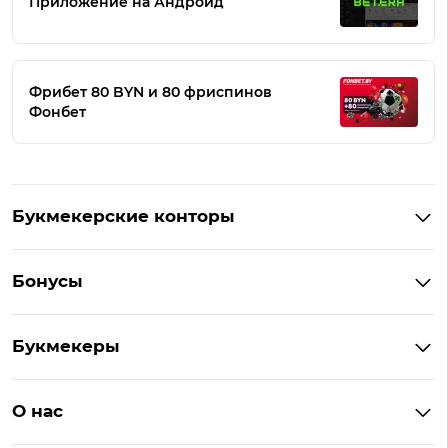
Приложение на Андроид
Фрибет 80 BYN и 80 фриспинов
Фонбет
Букмекерские конторы
Букмекеры Беларуси
Бонусы
Букмекеры на Андроид
Кешбэк
Букмекеры с бонусом
Букмекеры
Бонус на депозит
Букмекеры с приложениями
Betera
Промокоды
БК для ставок на киберспорт
О нас
Фонбет
Фрибеты
БК для ставок на футбол