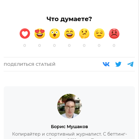
Что думаете?
0
0
0
0
0
0
0
ПОДЕЛИТЬСЯ СТАТЬЕЙ
Борис Мушаков
Копирайтер и спортивный журналист. С беттинг-