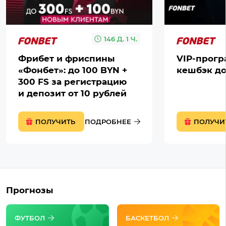
146 Д. 1 Ч.
Фрибет и фриспины
VIP-прогр
«Фонбет»: до 100 BYN +
кешбэк до
300 FS за регистрацию
и депозит от 10 рублей
ПОЛУЧИТЬ
ПОДРОБНЕЕ
ПОЛУЧИ
Прогнозы
ФУТБОЛ
БАСКЕТБОЛ