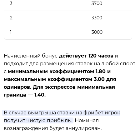
3
3700
2
3300
1
3000
Начисленный бонус
действует 120 часов
и
подходит для размещения ставок на любой спорт
с
минимальным коэффициентом 1.80 и
максимальным коэффициентом 3.00 для
одинаров. Для экспрессов минимальная
граница — 1.40.
В случае выигрыша ставки на фрибет игрок
получит чистую прибыль.
Номинал
вознаграждения будет аннулирован.