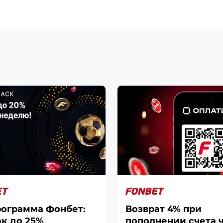
рограмма Фонбет:
Возврат 4% при
к до 25%
пополнении счета 