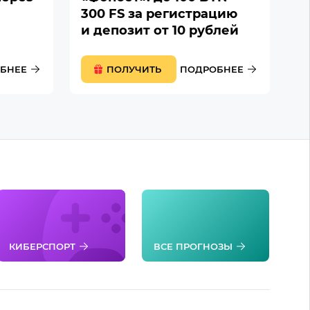
300 FS за регистрацию
и депозит от 10 рублей
БНЕЕ
ПОЛУЧИТЬ
ПОДРОБНЕЕ
КИБЕРСПОРТ
ВСЕ ПРОГНОЗЫ