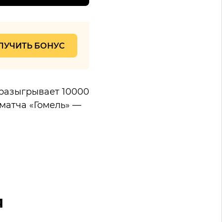
ЛУЧИТЬ БОНУС
 разыгрывает 10000
матча «Гомель» —
я