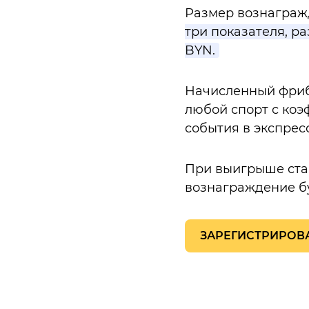
Размер вознагражд
три показателя, ра
BYN.
Начисленный фрибе
любой спорт с коэф
события в экспресс
При выигрыше став
вознаграждение б
ЗАРЕГИСТРИРОВА