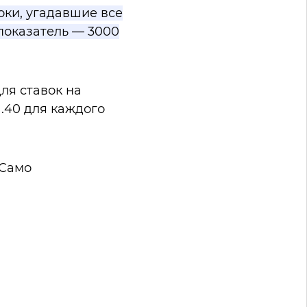
оки, угадавшие все
 показатель — 3000
ля ставок на
1.40 для каждого
 Само