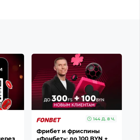
144 Д. 8 Ч.
Фрибет и фриспины
через
«Фонбет»: до 100 BYN +