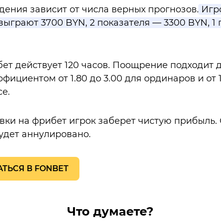
ения зависит от числа верных прогнозов.
Игр
зыграют 3700 BYN, 2 показателя — 3300 BYN, 1
т действует 120 часов. Поощрение подходит д
фициентом от 1.80 до 3.00 для ординаров и от 
е.
ки на фрибет игрок заберет чистую прибыль.
удет аннулировано.
ТЬСЯ В FONBET
Что думаете?