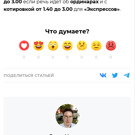
до 3.00
если речь идет об
ординарах
и с
котировкой от 1.40 до 3.00
для
«Экспрессов»
.
Что думаете?
0
0
0
0
0
0
0
ПОДЕЛИТЬСЯ СТАТЬЕЙ