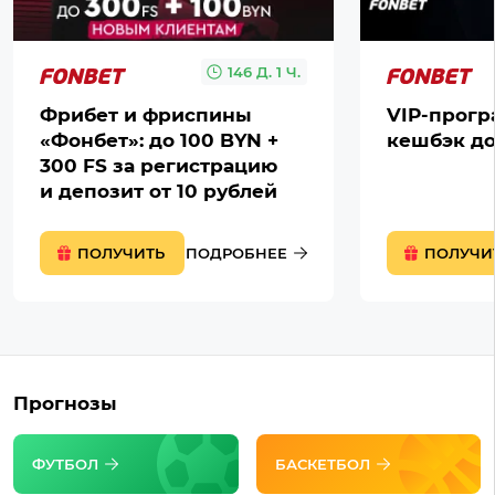
146 Д. 1 Ч.
Фрибет и фриспины
VIP-прогр
«Фонбет»: до 100 BYN +
кешбэк до
300 FS за регистрацию
и депозит от 10 рублей
ПОЛУЧИТЬ
ПОДРОБНЕЕ
ПОЛУЧИ
Прогнозы
ФУТБОЛ
БАСКЕТБОЛ