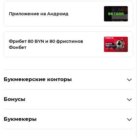
Приложение на Андроид
Фрибет 80 BYN и 80 фриспинов
Фонбет
Букмекерские конторы
Букмекеры Беларуси
Бонусы
Букмекеры на Андроид
Кешбэк
Букмекеры с бонусом
Букмекеры
Бонус на депозит
Букмекеры с приложениями
Betera
Промокоды
БК для ставок на киберспорт