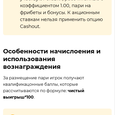
коэффициентом 1.00, пари на
фрибеты и бонусы. К акционным
ставкам нельзя применить опцию
Cashout.
Особенности начислоения и
использования
вознаграждения
За размещение пари игрок получают
квалификацонные баллы, которые
рассчитываются по формуле:
чистый
выигрыш*100
.