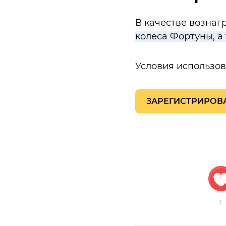
В качестве возна
колеса Фортуны, а 
Условия использов
ЗАРЕГИСТРИРОВА
1