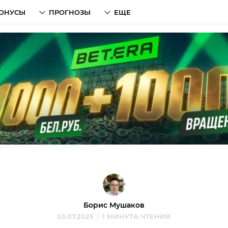
ОНУСЫ
ПРОГНОЗЫ
ЕЩЕ
Борис Мушаков
03.07.2025
1 МИНУТА ЧТЕНИЯ