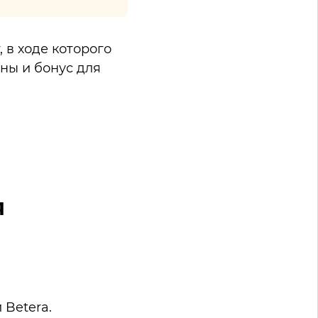
 в ходе которого
ны и бонус для
я
 Betera.