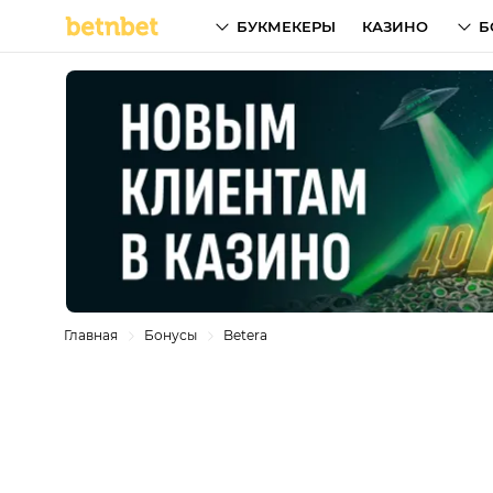
БУКМЕКЕРЫ
КАЗИНО
Б
Главная
Бонусы
Betera