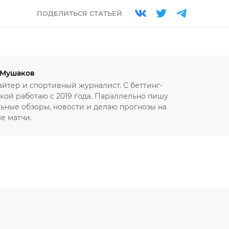
ПОДЕЛИТЬСЯ СТАТЬЕЙ
 Мушаков
йтер и спортивный журналист. С беттинг-
кой работаю с 2019 года. Параллельно пишу
ьные обзоры, новости и делаю прогнозы на
е матчи.