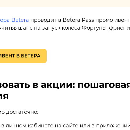
ора Betera
проводит в Betera Pass промо ивент,
учитьь шанс на запуск колеса Фортуны, фриспи
ВЕНТ В БЕТЕРА
вовать в акции: пошагова
ия
мо достаточно:
 в личном кабинете на сайте или в приложении