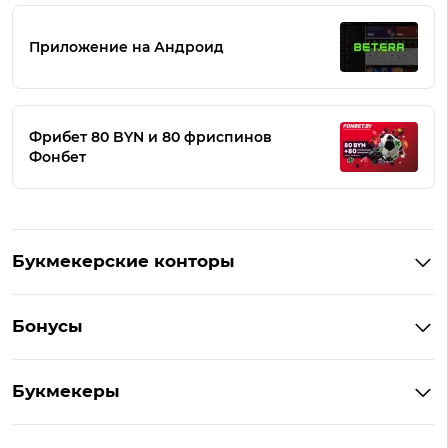
Приложение на Андроид
Фрибет 80 BYN и 80 фриспинов
Фонбет
Букмекерские конторы
Букмекеры Беларуси
Бонусы
Букмекеры на Андроид
Кешбэк
Букмекеры с бонусом
Букмекеры
Бонус на депозит
Букмекеры с приложениями
Betera
Промокоды
БК для ставок на киберспорт