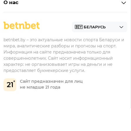
О нас
Фонбет
Фрибеты
БК для ставок на футбол
Контакты
Винлайн
Промокоды Фонбет
Марафонбет
Бонусы Бетера
betnbet.by – это актуальные новости спорта Беларуси и
Бонусы Винлайн
мира, аналитические разборы и прогнозы на спорт.
Информация на сайте предназначена только для
совершеннолетних. Сайт носит информационный
характер: не организовывает игры на деньги и не
предоставляет букмекерские услуги.
Сайт предназначен для лиц
21
не младше 21 года