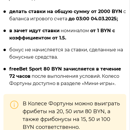
делать ставки на общую сумму от 2000 BYN
с
баланса игрового счета
до 03:00 04.03.2025;
в зачет идут ставки
номиналом
от 1 BYN с
коэффициентом от 1.5.
бонус не начисляется за ставки, сделанные на
бонусные средства.
freeBet Sport 80 BYN зачисляется в течение
72 часов
после выполнения условий. Колесо
Фортуны доступно в разделе «Мини-игры».
В Колесе Фортуны можно выиграть
фрибеты на 20, 50 или 80 BYN, а
также фрибонусы на 15, 50 и 100
BYN соответственно.