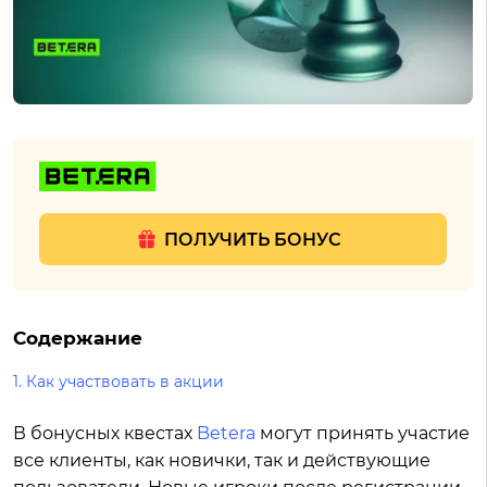
ПОЛУЧИТЬ БОНУС
Содержание
1.
Как участвовать в акции
В бонусных квестах
Betera
могут принять участие
все клиенты, как новички, так и действующие