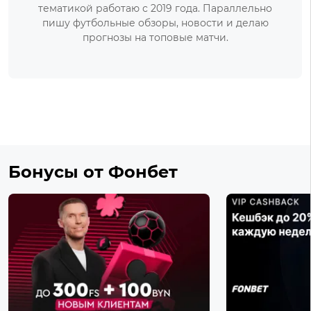
тематикой работаю с 2019 года. Параллельно
пишу футбольные обзоры, новости и делаю
прогнозы на топовые матчи.
Бонусы от Фонбет