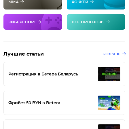
ММА
ХОККЕЙ
КИБЕРСПОРТ
ВСЕ ПРОГНОЗЫ
Лучшие статьи
БОЛЬШЕ
Регистрация в Бетера Беларусь
Фрибет 50 BYN в Betera