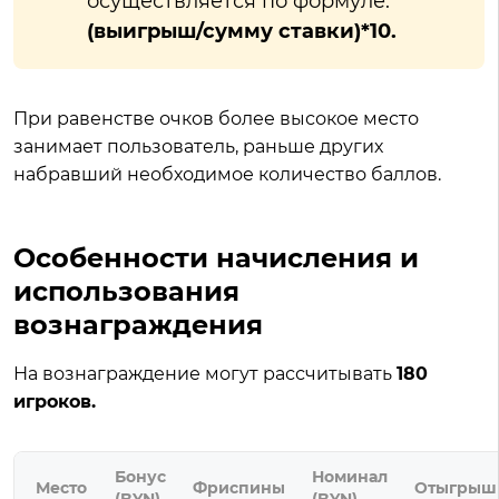
осуществляется по формуле:
(выигрыш/сумму ставки)*10.
При равенстве очков более высокое место
занимает пользователь, раньше других
набравший необходимое количество баллов.
Особенности начисления и
использования
вознаграждения
На вознаграждение могут рассчитывать
180
игроков.
Бонус
Номинал
Место
Фриспины
Отыгрыш