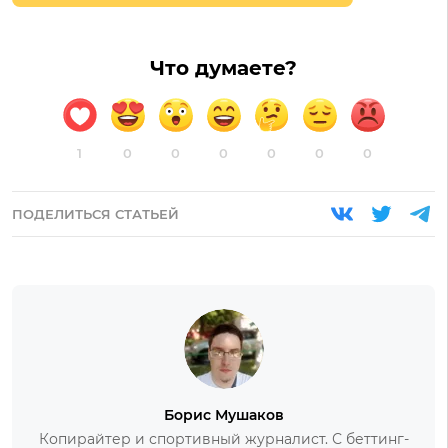
Что думаете?
1
0
0
0
0
0
0
ПОДЕЛИТЬСЯ СТАТЬЕЙ
Борис Мушаков
Копирайтер и спортивный журналист. С беттинг-