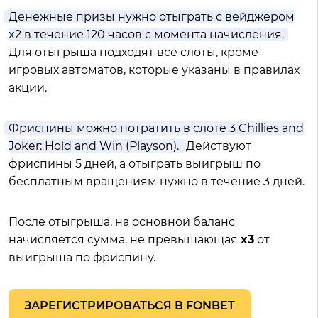
Денежные призы нужно отыграть с вейджером
x2 в течение 120 часов с момента начисления.
Для отыгрыша подходят все слоты, кроме
игровых автоматов, которые указаны в правилах
акции.
Фриспины можно потратить в слоте 3 Chillies and
Joker: Hold and Win (Playson).
Действуют
фриспины 5 дней, а отыграть выигрыш по
бесплатным вращениям нужно в течение 3 дней.
После отыгрыша, на основной баланс
начисляется сумма, не превышающая
x3
от
выигрыша по фриспину.
ЗАРЕГИСТРИРОВАТЬСЯ В FONBET