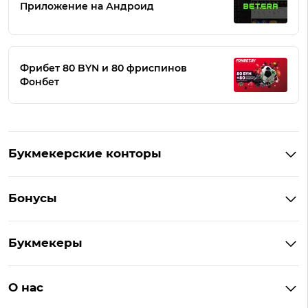
Приложение на Андроид
Фрибет 80 BYN и 80 фриспинов
Фонбет
Букмекерские конторы
Букмекеры Беларуси
Бонусы
Букмекеры на Андроид
Кешбэк
Букмекеры с бонусом
Букмекеры
Бонус на депозит
Букмекеры с приложениями
Betera
Промокоды
БК для ставок на киберспорт
О нас
Фонбет
Фрибеты
БК для ставок на футбол