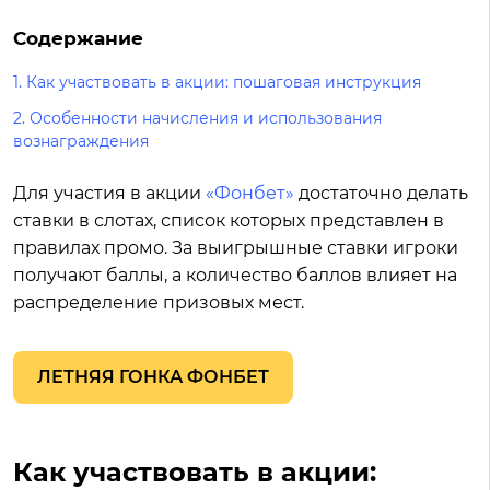
Содержание
1.
Как участвовать в акции: пошаговая инструкция
2.
Особенности начисления и использования
вознаграждения
Для участия в акции
«Фонбет»
достаточно делать
ставки в слотах, список которых представлен в
правилах промо. За выигрышные ставки игроки
получают баллы, а количество баллов влияет на
распределение призовых мест.
ЛЕТНЯЯ ГОНКА ФОНБЕТ
Как участвовать в акции: