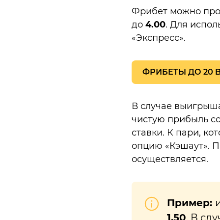
Фрибет можно про
до
4.00
. Для испо
«Экспресс».
ФРИБЕТЫ ДО 20 
В случае выигрыша
чистую прибыль со
ставки. К пари, к
опцию «Кэшаут». 
осуществляется.
Пример:
1.50
. В сл