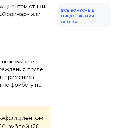
фициентом от
1.10
ВСЕ БОНУСНЫЕ
 «Ординар» или
ПРЕДЛОЖЕНИЯ
BETERA
денежный счет
граждения после
зя применить
 по фрибету не
коэффициентом
10 рублей (20