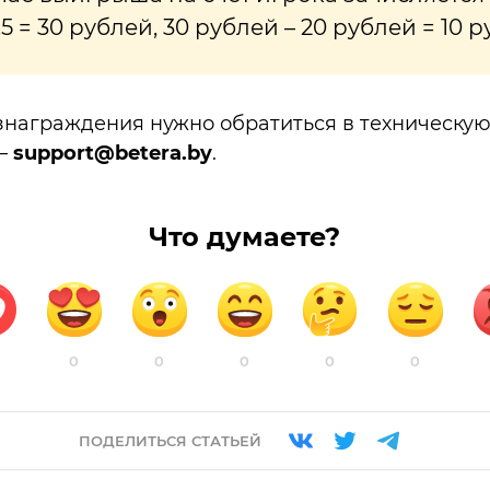
.5 = 30 рублей, 30 рублей – 20 рублей = 10 р
знаграждения нужно обратиться в техническую
 –
support@betera.by
.
Что думаете?
0
0
0
0
0
ПОДЕЛИТЬСЯ СТАТЬЕЙ