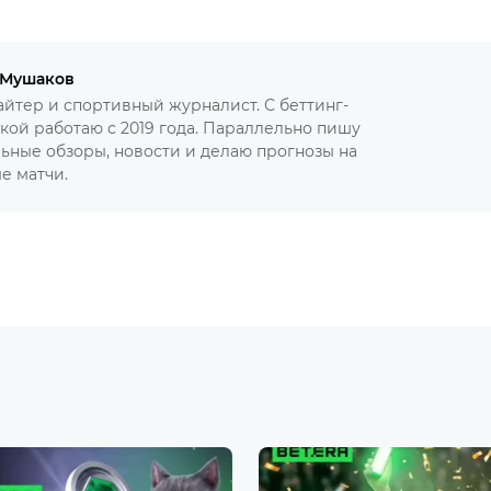
 Мушаков
йтер и спортивный журналист. С беттинг-
кой работаю с 2019 года. Параллельно пишу
ьные обзоры, новости и делаю прогнозы на
е матчи.