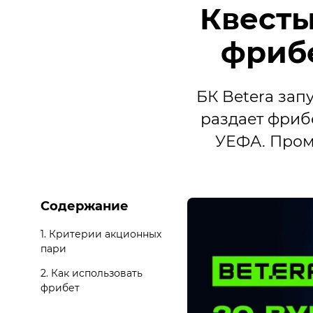
Квесты
фрибе
БК Betera зап
раздает фриб
УЕФА. Промо
Содержание
1.
Критерии акционных
пари
2.
Как использовать
фрибет