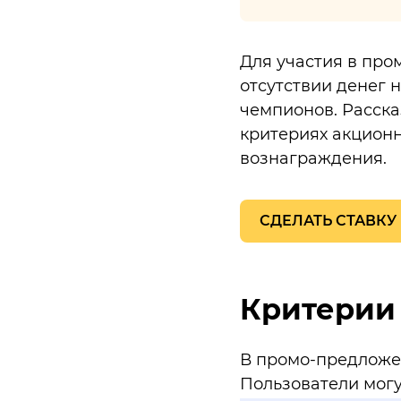
Для участия в про
отсутствии денег 
чемпионов. Расска
критериях акционн
вознаграждения.
СДЕЛАТЬ СТАВКУ 
Критерии
В промо-предложе
Пользователи могу