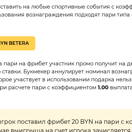
ставить на любые спортивные события с коэф
льзования вознаграждения подходят пари типа
BYN BETERA
 пари на фрибет участник промо получит на 
 ставки. Букмекер аннулирует номинал возна
оторое участвует в использовании подарка нель
При расчете пари с коэффициентом
1.00
выплата
игрок поставил фрибет 20 BYN на пари с 
учае выигрыша на счет игрока зачисляется 