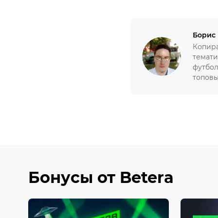
Борис
Копира
темати
футбол
топовы
Бонусы от Betera