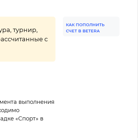
КАК ПОПОЛНИТЬ
ура, турнир,
СЧЕТ В BETERA
 рассчитанные с
омента выполнения
ходимо
адке «Спорт» в