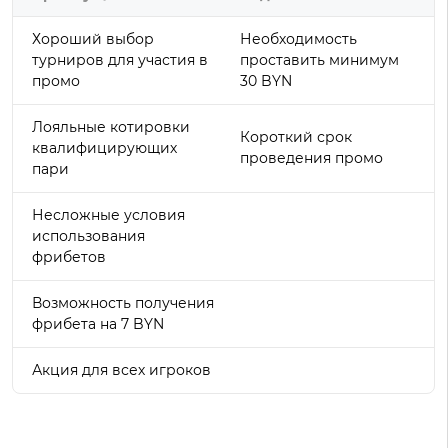
Хороший выбор
Необходимость
турниров для участия в
проставить минимум
промо
30 BYN
Лояльные котировки
Короткий срок
квалифицирующих
проведения промо
пари
Несложные условия
использования
фрибетов
Возможность получения
фрибета на 7 BYN
Акция для всех игроков