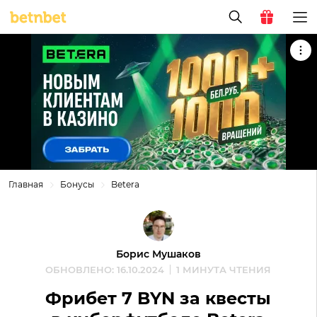
Главная
Бонусы
Betera
Борис Мушаков
ОБНОВЛЕНО: 16.10.2024
1 МИНУТА ЧТЕНИЯ
Фрибет 7 BYN за квесты