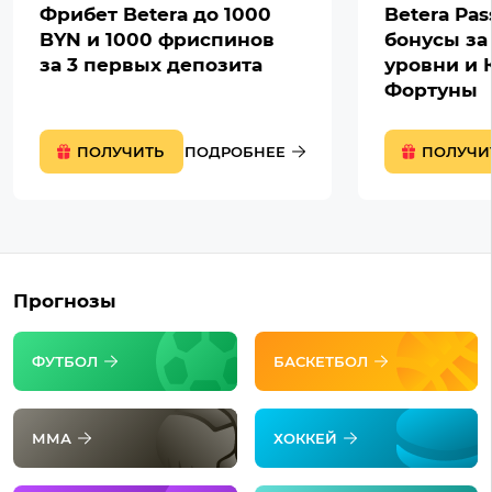
Фрибет Betera до 1000
Betera Pas
BYN и 1000 фриспинов
бонусы за
за 3 первых депозита
уровни и 
Фортуны
ПОЛУЧИТЬ
ПОДРОБНЕЕ
ПОЛУЧИ
Прогнозы
ФУТБОЛ
БАСКЕТБОЛ
ММА
ХОККЕЙ