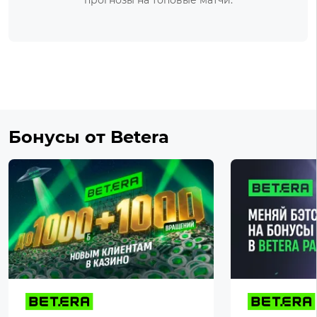
прогнозы на топовые матчи.
Бонусы от Betera