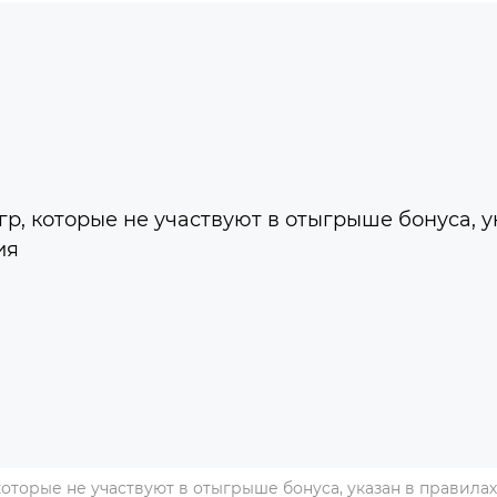
которые не участвуют в отыгрыше бонуса, указан в правил