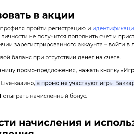
вовать в акции
 профиля пройти регистрацию и
идентификаци
личности не получится пополнить счет и прист
ичии зарегистрированного аккаунта – войти в 
ой баланс при отсутствии денег на счете.
аницу промо-предложения, нажать кнопку «Игр
 Live-казино,
в промо не участвуют игры Баккар
1
отыграть начисленный бонус.
ти начисления и исполь
ждения