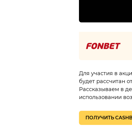
Для участия в акц
будет рассчитан о
Рассказываем в де
использовании во
ПОЛУЧИТЬ CASHB