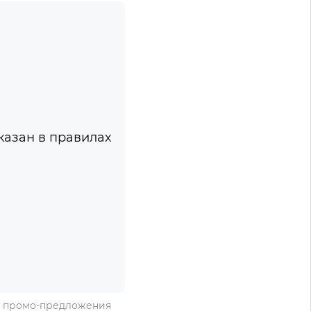
ах промо-предложения