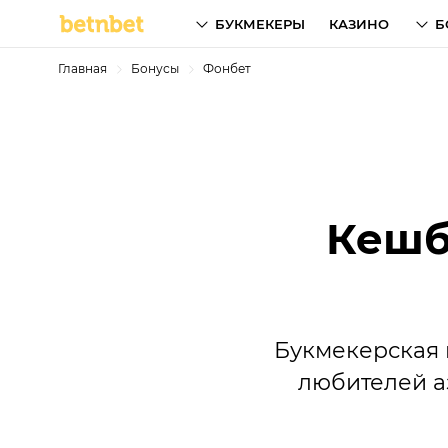
БУКМЕКЕРЫ
КАЗИНО
Б
Главная
Бонусы
Фонбет
Кешбэ
Букмекерская 
любителей аз