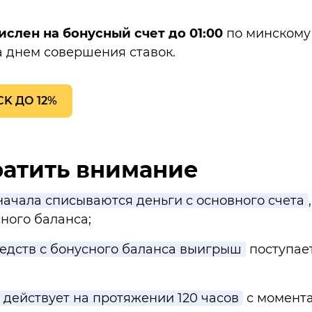
ислен на бонусный счет до 01:00
по минскому
а днем совершения ставок.
K ДО 12%
ратить внимание
ачала списываются деньги с основного счета
сного баланса;
едств с бонусного баланса выигрыш
поступае
действует на протяжении 120 часов
с момента