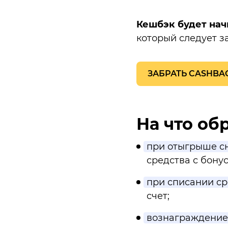
Кешбэк будет нач
который следует з
ЗАБРАТЬ CASHBAC
На что об
при отыгрыше сн
средства с бону
при списании ср
счет;
вознаграждение 