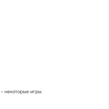
 – некоторые игры