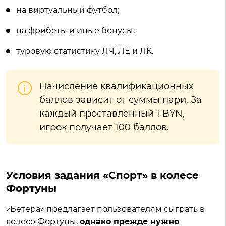
на виртуальный футбол;
на фрибеты и иные бонусы;
туровую статистику ЛЧ, ЛЕ и ЛК.
Начисление квалификационных
баллов зависит от суммы пари. За
каждый проставленный 1 BYN,
игрок получает 100 баллов.
Условия задания «Спорт» в колесе
Фортуны
«Бетера» предлагает пользователям сыграть в
колесо Фортуны,
однако прежде нужно