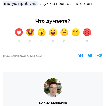
чистую прибыль
, а сумма поощрения сгорит.
Что думаете?
0
0
0
0
0
0
0
ПОДЕЛИТЬСЯ СТАТЬЕЙ
Борис Мушаков