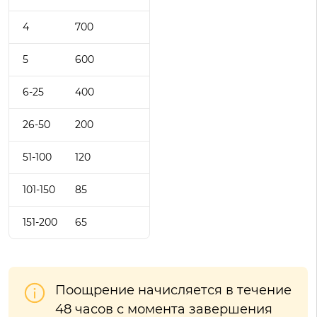
4
700
5
600
6-25
400
26-50
200
51-100
120
101-150
85
151-200
65
Поощрение начисляется в течение
48 часов с момента завершения