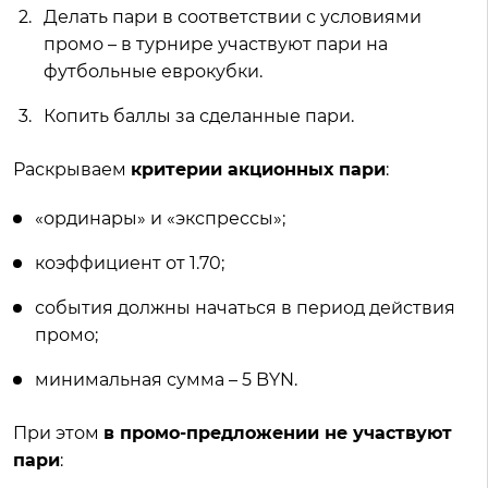
Делать пари в соответствии с условиями
промо – в турнире участвуют пари на
футбольные еврокубки.
Копить баллы за сделанные пари.
Раскрываем
критерии акционных пари
:
«ординары» и «экспрессы»;
коэффициент от 1.70;
события должны начаться в период действия
промо;
минимальная сумма – 5 BYN.
При этом
в промо-предложении не участвуют
пари
: