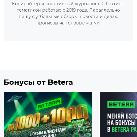
Копирайтер и спортивный журналист. С беттинг-
тематикой работаю с 2019 года. Параллельно
пишу футбольные обзоры, новости и делаю
прогнозы на топовые матчи.
Бонусы от Betera