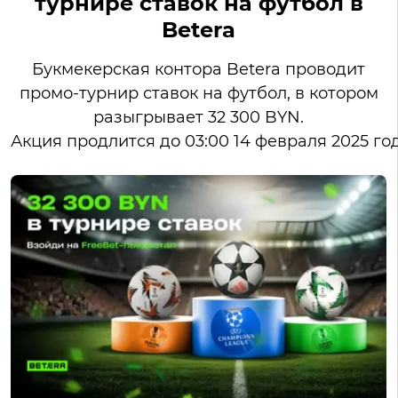
турнире ставок на футбол в
Betera
Букмекерская контора Betera проводит
промо-турнир ставок на футбол, в котором
разыгрывает 32 300 BYN.
Акция продлится до 03:00 14 февраля 2025 год