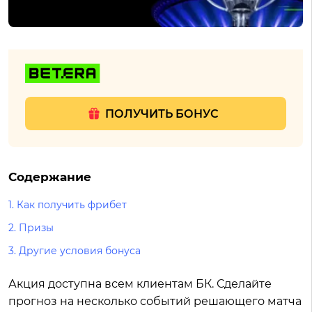
ПОЛУЧИТЬ БОНУС
Содержание
1.
Как получить фрибет
2.
Призы
3.
Другие условия бонуса
Акция доступна всем клиентам БК
. Сделайте
прогноз на несколько событий решающего матча