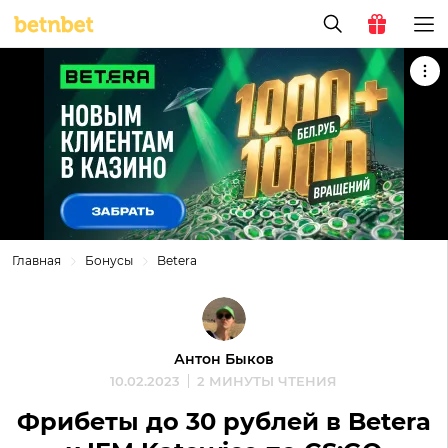
Главная
Бонусы
Betera
Антон Быков
10.02.2023
2 МИНУТЫ ЧТЕНИЯ
Фрибеты до 30 рублей в Betera