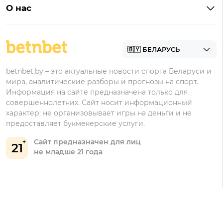
Промокоды
БК для ставок на киберспорт
О нас
Фонбет
Фрибеты
БК для ставок на футбол
Контакты
Винлайн
Промокоды Фонбет
Марафонбет
Бонусы Бетера
betnbet.by – это актуальные новости спорта Беларуси и
Бонусы Винлайн
мира, аналитические разборы и прогнозы на спорт.
Информация на сайте предназначена только для
совершеннолетних. Сайт носит информационный
характер: не организовывает игры на деньги и не
предоставляет букмекерские услуги.
Сайт предназначен для лиц
21
не младше 21 года