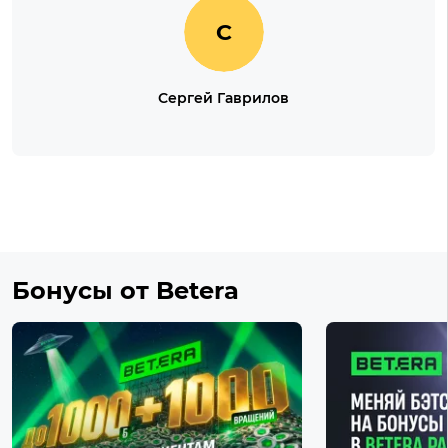
С
Сергей Гаврилов
Бонусы от Betera