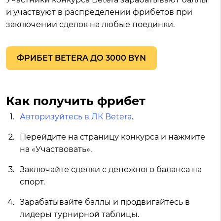
и участвуют в распределении фрибетов при
заключении сделок на любые поединки.
ФРИБЕТ BETERA ДО 3000 BYN
Как получить фрибет
Авторизуйтесь в ЛК Betera
.
Перейдите на страницу конкурса и нажмите
на «Участвовать».
Заключайте сделки с денежного баланса на
спорт.
Зарабатывайте баллы и продвигайтесь в
лидеры турнирной таблицы.