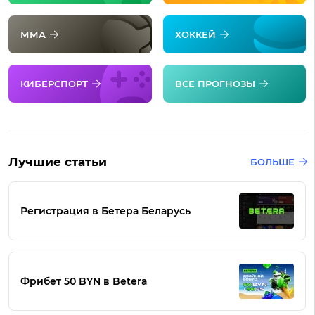
ММА
ХОККЕЙ
КИБЕРСПОРТ
ВСЕ ПРОГНОЗЫ
Лучшие статьи
БОЛЬШЕ
Регистрация в Бетера Беларусь
Фрибет 50 BYN в Betera