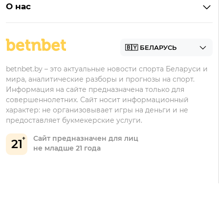
БК для ставок на киберспорт
О нас
Фонбет
Фрибеты
БК для ставок на футбол
Контакты
Винлайн
Промокоды Фонбет
Марафонбет
Бонусы Бетера
betnbet.by – это актуальные новости спорта Беларуси и
Бонусы Винлайн
мира, аналитические разборы и прогнозы на спорт.
Информация на сайте предназначена только для
совершеннолетних. Сайт носит информационный
характер: не организовывает игры на деньги и не
предоставляет букмекерские услуги.
Сайт предназначен для лиц
21
не младше 21 года