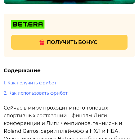
ПОЛУЧИТЬ БОНУС
Содержание
1.
Как получить фрибет
2.
Как использовать фрибет
Сейчас в мире проходит много топовых
спортивных состязаний – финалы Лиги
конференций и Лиги чемпионов, теннисный
Roland Garros, серии плей-офф в НХЛ и НБА.
Участники конкурса Betera зарабатывают баллы