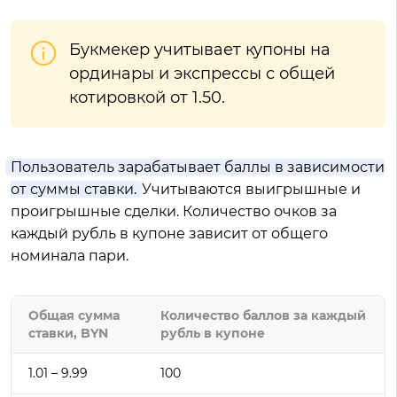
Букмекер учитывает купоны на
ординары и экспрессы с общей
котировкой от 1.50.
Пользователь зарабатывает баллы в зависимости
от суммы ставки.
Учитываются выигрышные и
проигрышные сделки. Количество очков за
каждый рубль в купоне зависит от общего
номинала пари.
Общая сумма
Количество баллов за каждый
ставки, BYN
рубль в купоне
1.01 – 9.99
100