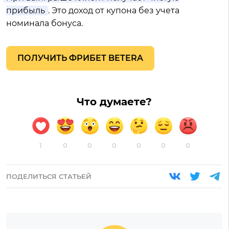
прибыль
. Это доход от купона без учета
номинала бонуса.
ПОЛУЧИТЬ ФРИБЕТ BETERA
Что думаете?
1
0
0
0
0
0
0
ПОДЕЛИТЬСЯ СТАТЬЕЙ