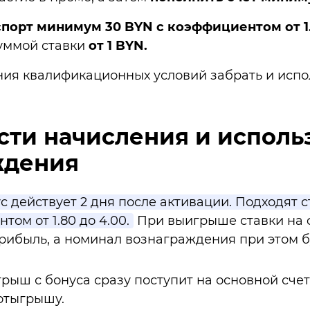
спорт минимум 30 BYN с коэффициентом от 1
уммой ставки
от 1 BYN.
ия квалификационных условий забрать и испо
ти начисления и исполь
ждения
 действует 2 дня после активации. Подходят 
том от 1.80 до 4.00.
При выигрыше ставки на 
рибыль, а номинал вознаграждения при этом б
ыш с бонуса сразу поступит на основной счет
отыгрышу.