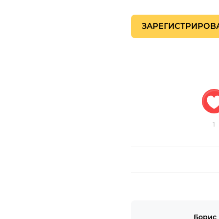
ЗАРЕГИСТРИРОВА
1
Борис