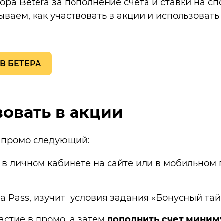
ора Betera за пополнение счета и ставки на с
зываем, как участвовать в акции и использоват
В БЕТЕРА
вовать в акции
в промо следующий:
 в личном кабинете на сайте или в мобильном
a Pass, изучит условия задания «Бонусный тай
астие в промо, а затем
пополнить счет миниму