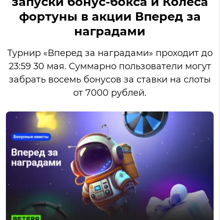
запуски бонус-бокса и Колеса
фортуны в акции Вперед за
наградами
Турнир «Вперед за наградами» проходит до
23:59 30 мая. Суммарно пользователи могут
забрать восемь бонусов за ставки на слоты
от 7000 рублей.