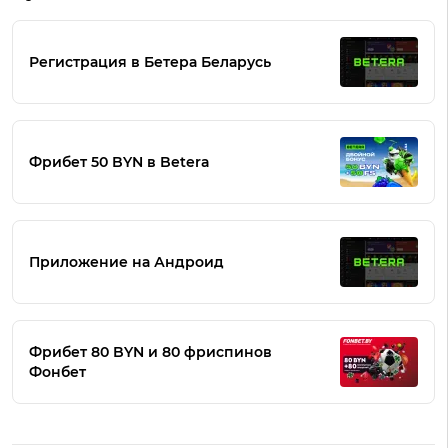
Регистрация в Бетера Беларусь
Фрибет 50 BYN в Betera
Приложение на Андроид
Фрибет 80 BYN и 80 фриспинов
Фонбет