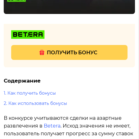
ПОЛУЧИТЬ БОНУС
Содержание
1.
Как получить бонусы
2.
Как использовать бонусы
В конкурсе учитываются сделки на азартные
развлечения в
Betera
. Исход значения не имеет,
пользователь получает прогресс за сумму ставок