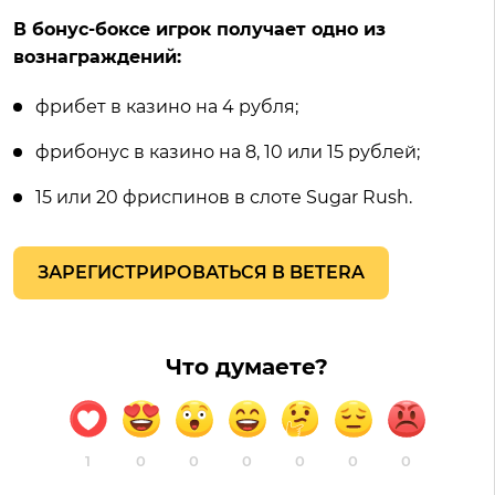
В бонус-боксе игрок получает одно из
вознаграждений:
фрибет в казино на 4 рубля;
фрибонус в казино на 8, 10 или 15 рублей;
15 или 20 фриспинов в слоте Sugar Rush.
ЗАРЕГИСТРИРОВАТЬСЯ В BETERA
Что думаете?
1
0
0
0
0
0
0