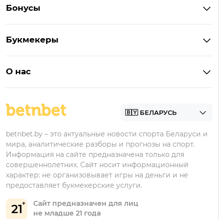
Бонусы
Букмекеры на Андроид
Кешбэк
Букмекеры с бонусом
Букмекеры
Бонус на депозит
Букмекеры с приложениями
Betera
Промокоды
БК для ставок на киберспорт
О нас
Фонбет
Фрибеты
БК для ставок на футбол
Контакты
Винлайн
Промокоды Фонбет
Марафонбет
Бонусы Бетера
betnbet.by – это актуальные новости спорта Беларуси и
Бонусы Винлайн
мира, аналитические разборы и прогнозы на спорт.
Информация на сайте предназначена только для
совершеннолетних. Сайт носит информационный
характер: не организовывает игры на деньги и не
предоставляет букмекерские услуги.
Сайт предназначен для лиц
21
не младше 21 года