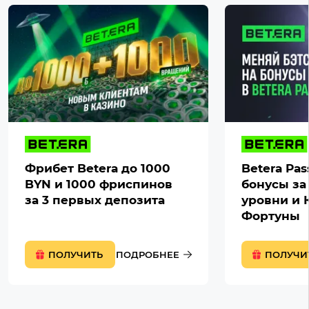
Фрибет Betera до 1000
Betera Pas
BYN и 1000 фриспинов
бонусы за
за 3 первых депозита
уровни и 
Фортуны
ПОЛУЧИТЬ
ПОДРОБНЕЕ
ПОЛУЧИ