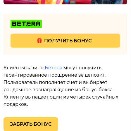
ПОЛУЧИТЬ БОНУС
Клиенты казино
Бетера
могут получить
гарантированное поощрение за депозит.
Пользователь пополняет счет и выбирает
рандомное вознаграждение из бонус-бокса.
Клиенту выпадает один из четырех случайных
подарков.
ЗАБРАТЬ БОНУС